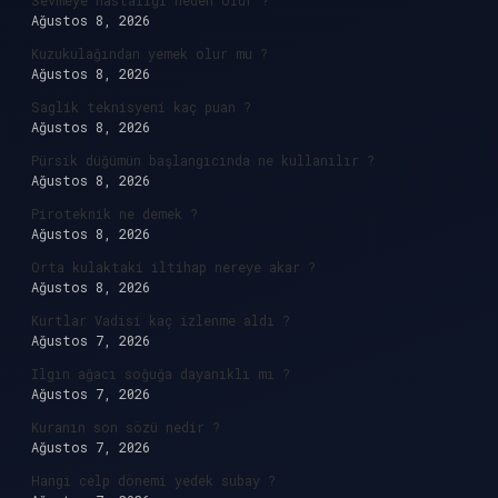
Sevmeye hastalığı neden olur ?
Ağustos 8, 2026
Kuzukulağından yemek olur mu ?
Ağustos 8, 2026
Saglik teknisyeni kaç puan ?
Ağustos 8, 2026
Pürsik düğümün başlangıcında ne kullanılır ?
Ağustos 8, 2026
Piroteknik ne demek ?
Ağustos 8, 2026
Orta kulaktaki iltihap nereye akar ?
Ağustos 8, 2026
Kurtlar Vadisi kaç izlenme aldı ?
Ağustos 7, 2026
Ilgın ağacı soğuğa dayanıklı mı ?
Ağustos 7, 2026
Kuranın son sözü nedir ?
Ağustos 7, 2026
Hangi celp dönemi yedek subay ?