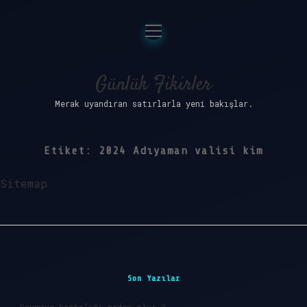
menüyü
Anasayfa
aç
Gizlilik Politikası
Günlük Fikirler
Merak uyandıran satırlarla yeni bakışlar.
Yasal Uyarı
Hakkımızda
Etiket:
2024 Adıyaman valisi kim
Sitemap
Sidebar
Son Yazılar