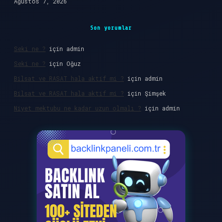
Ağustos 7, 2026
Son yorumlar
Seki ne ?
için
admin
Seki ne ?
için
Oğuz
Bilsat ve RASAT hala aktif mi ?
için
admin
Bilsat ve RASAT hala aktif mi ?
için
Şimşek
Niyet mektubu ne kadar uzun olmalı ?
için
admin