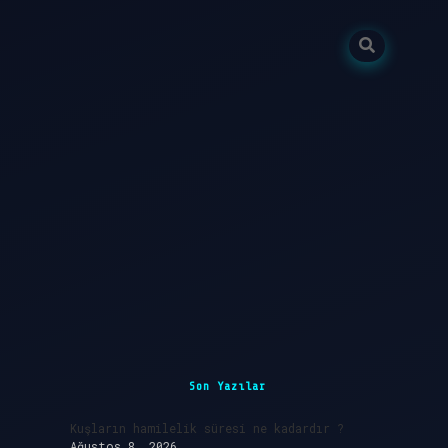
Sidebar
ilbet giriş
Son Yazılar
Kuşların hamilelik süresi ne kadardır ?
Ağustos 8, 2026