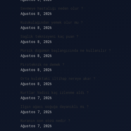
Sevmeye hastalığı neden olur ?
Ağustos 8, 2026
Kuzukulağından yemek olur mu ?
Ağustos 8, 2026
Saglik teknisyeni kaç puan ?
Ağustos 8, 2026
Pürsik düğümün başlangıcında ne kullanılır ?
Ağustos 8, 2026
Piroteknik ne demek ?
Ağustos 8, 2026
Orta kulaktaki iltihap nereye akar ?
Ağustos 8, 2026
Kurtlar Vadisi kaç izlenme aldı ?
Ağustos 7, 2026
Ilgın ağacı soğuğa dayanıklı mı ?
Ağustos 7, 2026
Kuranın son sözü nedir ?
Ağustos 7, 2026