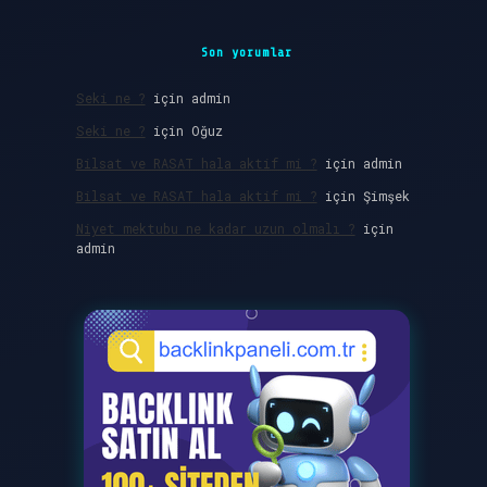
Son yorumlar
Seki ne ?
için
admin
Seki ne ?
için
Oğuz
Bilsat ve RASAT hala aktif mi ?
için
admin
Bilsat ve RASAT hala aktif mi ?
için
Şimşek
Niyet mektubu ne kadar uzun olmalı ?
için
admin