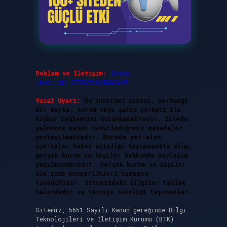
Reklam ve İletişim:
Skype:
live:.cid.575569c608265c69
Yasal Uyarı:
Bu internet sitesi, herhangi
bir marka, kurum veya şahıs şirketi ile
hiçbir bağlantısı bulunmamaktadır. Sitede
yalnızca kendi hazırladığımız makaleler
paylaşılmaktadır. Burada yer alan
içerikler haber niteliği taşımamakta olup,
gerçek kurum ve kişiler hakkında paylaşım
yapılmamaktadır. Gerçek kurum ve kişiler
ile isim benzerlikleri tamamen
tesadüfidir. Sitemizdeki bilgiler taslak
halindedir ve tavsiye niteliği taşımazlar.
Sitemiz, 5651 Sayılı Kanun gereğince Bilgi
Teknolojileri ve İletişim Kurumu (BTK)