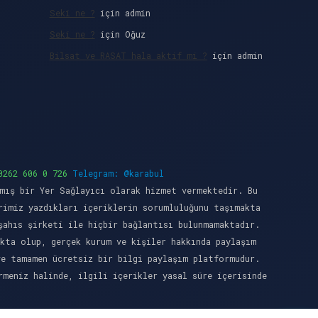
Seki ne ?
için
admin
Seki ne ?
için
Oğuz
Bilsat ve RASAT hala aktif mi ?
için
admin
0262 606 0 726
Telegram: @karabul
mış bir Yer Sağlayıcı olarak hizmet vermektedir. Bu
rimiz yazdıkları içeriklerin sorumluluğunu taşımakta
şahıs şirketi ile hiçbir bağlantısı bulunmamaktadır.
kta olup, gerçek kurum ve kişiler hakkında paylaşım
ve tamamen ücretsiz bir bilgi paylaşım platformudur.
meniz halinde, ilgili içerikler yasal süre içerisinde