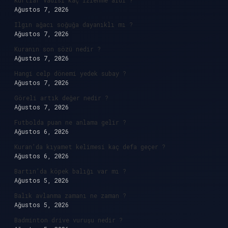
Kurtlar Vadisi kaç izlenme aldı ?
Ağustos 7, 2026
Ilgın ağacı soğuğa dayanıklı mı ?
Ağustos 7, 2026
Kuranın son sözü nedir ?
Ağustos 7, 2026
Hangi celp dönemi yedek subay ?
Ağustos 7, 2026
Göreli artık değer nedir ?
Ağustos 7, 2026
Futbolda puan ne anlama gelir ?
Ağustos 6, 2026
Kuran’da kıyamet kelimesi kaç defa geçer ?
Ağustos 6, 2026
Bartın’da köpek balığı var mı ?
Ağustos 5, 2026
Balık avlanma zamanı ne zaman ?
Ağustos 5, 2026
Badminton drive vuruşu nedir ?