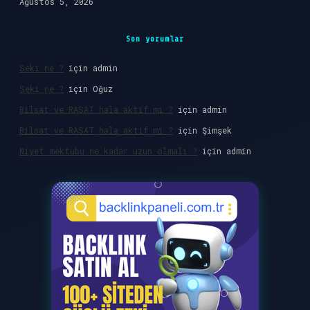
Ağustos 5, 2026
Son yorumlar
Seki ne ?
için
admin
Seki ne ?
için
Oğuz
Bilsat ve RASAT hala aktif mi ?
için
admin
Bilsat ve RASAT hala aktif mi ?
için
Şimşek
Niyet mektubu ne kadar uzun olmalı ?
için
admin