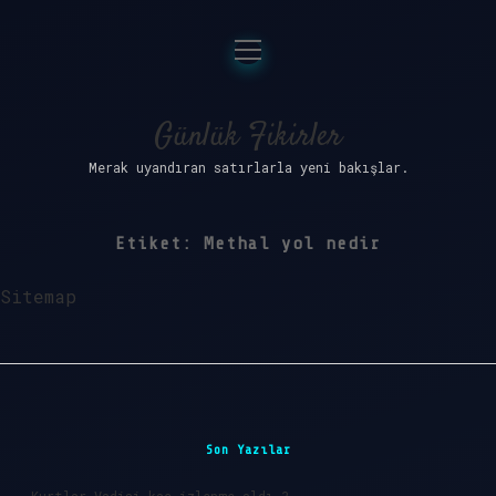
menüyü
Anasayfa
aç
Gizlilik Politikası
Günlük Fikirler
Merak uyandıran satırlarla yeni bakışlar.
Yasal Uyarı
Hakkımızda
Etiket:
Methal yol nedir
Sitemap
Sidebar
Son Yazılar