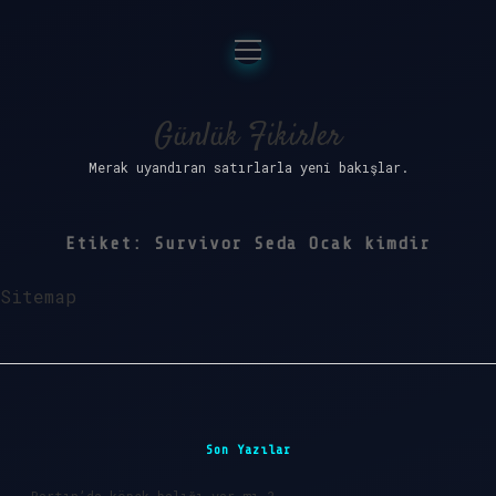
menüyü
Anasayfa
aç
Gizlilik Politikası
Günlük Fikirler
Merak uyandıran satırlarla yeni bakışlar.
Yasal Uyarı
Hakkımızda
Etiket:
Survivor Seda Ocak kimdir
Sitemap
Sidebar
Son Yazılar