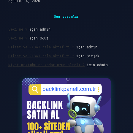
Ağustos 4, 2026
Son yorumlar
Seki ne ?
için
admin
Seki ne ?
için
Oğuz
Bilsat ve RASAT hala aktif mi ?
için
admin
Bilsat ve RASAT hala aktif mi ?
için
Şimşek
Niyet mektubu ne kadar uzun olmalı ?
için
admin