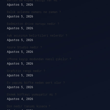
Bartın’da köpek balığı var mı ?
Ağustos 5, 2026
Balık avlanma zamanı ne zaman ?
Ağustos 5, 2026
Badminton drive vuruşu nedir ?
Ağustos 5, 2026
Aşk acısının belirtileri nelerdir ?
Ağustos 5, 2026
Azure Studio nedir ?
Ağustos 5, 2026
iPhone kayıp modundan nasıl çıkılır ?
Ağustos 5, 2026
Grafitin rengi nedir ?
Ağustos 5, 2026
Ev yapımı köfte neden sert olur ?
Ağustos 5, 2026
Ekmek köfteyi yumuşatır mı ?
Ağustos 4, 2026
Din nedir tanımı kısaca ?