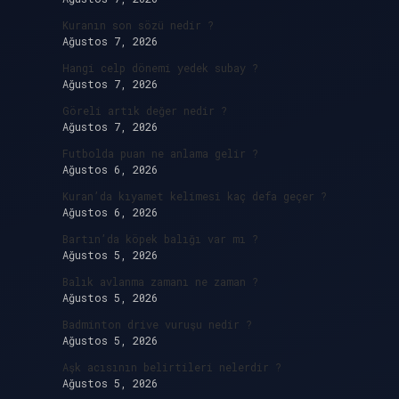
Kuranın son sözü nedir ?
Ağustos 7, 2026
Hangi celp dönemi yedek subay ?
Ağustos 7, 2026
Göreli artık değer nedir ?
Ağustos 7, 2026
Futbolda puan ne anlama gelir ?
Ağustos 6, 2026
Kuran’da kıyamet kelimesi kaç defa geçer ?
Ağustos 6, 2026
Bartın’da köpek balığı var mı ?
Ağustos 5, 2026
Balık avlanma zamanı ne zaman ?
Ağustos 5, 2026
Badminton drive vuruşu nedir ?
Ağustos 5, 2026
Aşk acısının belirtileri nelerdir ?
Ağustos 5, 2026