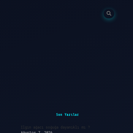
Sidebar
ilbet giriş
Son Yazılar
Ilgın ağacı soğuğa dayanıklı mı ?
Ağustos 7, 2026