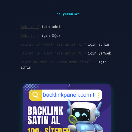
Son yorumlar
Seki ne ?
için
admin
Seki ne ?
için
Oğuz
Bilsat ve RASAT hala aktif mi ?
için
admin
Bilsat ve RASAT hala aktif mi ?
için
Şimşek
Niyet mektubu ne kadar uzun olmalı ?
için
admin