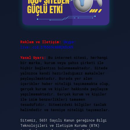
Reklam ve İletişim:
Skype:
live:.cid.575569c608265c69
Yasal Uyarı:
Bu internet sitesi, herhangi
bir marka, kurum veya şahıs şirketi ile
hiçbir bağlantısı bulunmamaktadır. Sitede
yalnızca kendi hazırladığımız makaleler
paylaşılmaktadır. Burada yer alan
içerikler haber niteliği taşımamakta olup,
gerçek kurum ve kişiler hakkında paylaşım
yapılmamaktadır. Gerçek kurum ve kişiler
ile isim benzerlikleri tamamen
tesadüfidir. Sitemizdeki bilgiler taslak
halindedir ve tavsiye niteliği taşımazlar.
Sitemiz, 5651 Sayılı Kanun gereğince Bilgi
Teknolojileri ve İletişim Kurumu (BTK)