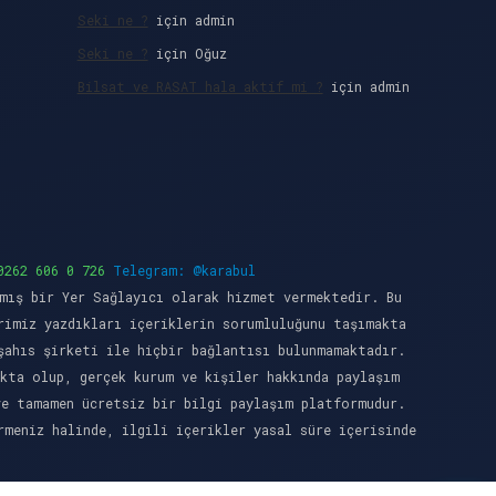
Seki ne ?
için
admin
Seki ne ?
için
Oğuz
Bilsat ve RASAT hala aktif mi ?
için
admin
0262 606 0 726
Telegram: @karabul
mış bir Yer Sağlayıcı olarak hizmet vermektedir. Bu
rimiz yazdıkları içeriklerin sorumluluğunu taşımakta
şahıs şirketi ile hiçbir bağlantısı bulunmamaktadır.
kta olup, gerçek kurum ve kişiler hakkında paylaşım
ve tamamen ücretsiz bir bilgi paylaşım platformudur.
meniz halinde, ilgili içerikler yasal süre içerisinde