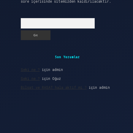
süre içerisinde sitemizden kaldırılacaktır.
Arama
Son Yorumlar
Seki ne ?
için
admin
Seki ne ?
için
Oğuz
Bilsat ve RASAT hala aktif mi ?
için
admin