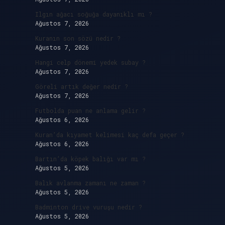
Ilgın ağacı soğuğa dayanıklı mı ?
Ağustos 7, 2026
Kuranın son sözü nedir ?
Ağustos 7, 2026
Hangi celp dönemi yedek subay ?
Ağustos 7, 2026
Göreli artık değer nedir ?
Ağustos 7, 2026
Futbolda puan ne anlama gelir ?
Ağustos 6, 2026
Kuran’da kıyamet kelimesi kaç defa geçer ?
Ağustos 6, 2026
Bartın’da köpek balığı var mı ?
Ağustos 5, 2026
Balık avlanma zamanı ne zaman ?
Ağustos 5, 2026
Badminton drive vuruşu nedir ?
Ağustos 5, 2026