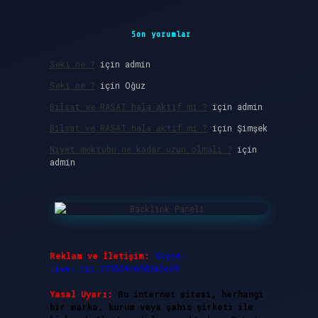
Son yorumlar
Seki ne ?
için
admin
Seki ne ?
için
Oğuz
Bilsat ve RASAT hala aktif mi ?
için
admin
Bilsat ve RASAT hala aktif mi ?
için
Şimşek
Niyet mektubu ne kadar uzun olmalı ?
için
admin
Reklam ve İletişim:
Skype:
live:.cid.575569c608265c69
Yasal Uyarı:
Bu internet sitesi, herhangi
bir marka, kurum veya şahıs şirketi ile