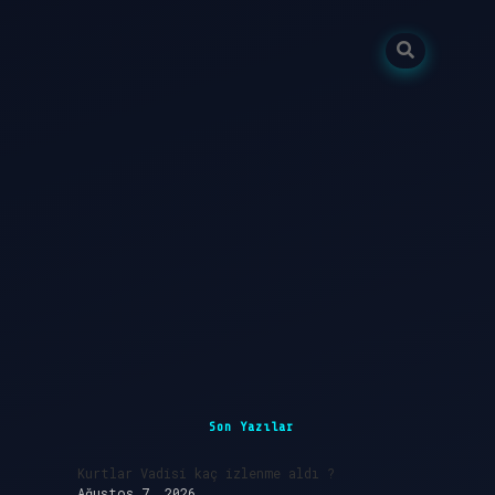
Sidebar
ilbet giriş
Son Yazılar
Kurtlar Vadisi kaç izlenme aldı ?
Ağustos 7, 2026