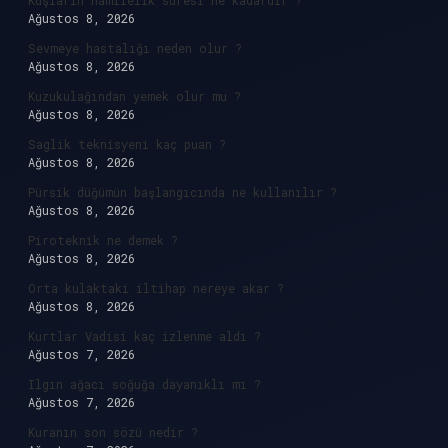
Kuşların hamilelik süresi ne kadardır ?
Ağustos 8, 2026
Sevmeye hastalığı neden olur ?
Ağustos 8, 2026
Kuzukulağından yemek olur mu ?
Ağustos 8, 2026
Saglik teknisyeni kaç puan ?
Ağustos 8, 2026
Pürsik düğümün başlangıcında ne kullanılır ?
Ağustos 8, 2026
Piroteknik ne demek ?
Ağustos 8, 2026
Orta kulaktaki iltihap nereye akar ?
Ağustos 8, 2026
Kurtlar Vadisi kaç izlenme aldı ?
Ağustos 7, 2026
Ilgın ağacı soğuğa dayanıklı mı ?
Ağustos 7, 2026
Kuranın son sözü nedir ?