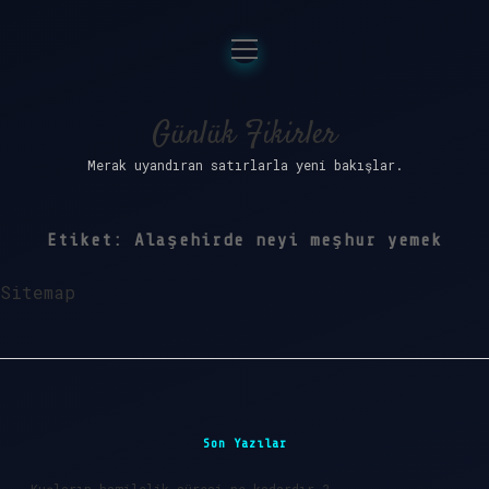
menüyü
Anasayfa
aç
Gizlilik Politikası
Günlük Fikirler
Merak uyandıran satırlarla yeni bakışlar.
Yasal Uyarı
Hakkımızda
Etiket:
Alaşehirde neyi meşhur yemek
Sitemap
Sidebar
Son Yazılar