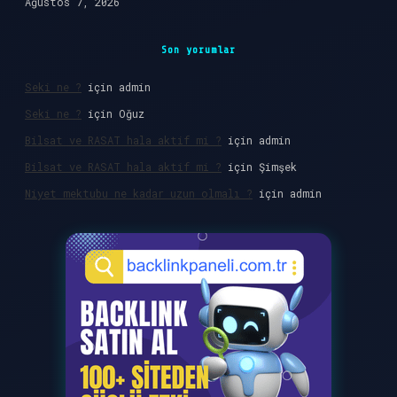
Ağustos 7, 2026
Son yorumlar
Seki ne ?
için
admin
Seki ne ?
için
Oğuz
Bilsat ve RASAT hala aktif mi ?
için
admin
Bilsat ve RASAT hala aktif mi ?
için
Şimşek
Niyet mektubu ne kadar uzun olmalı ?
için
admin