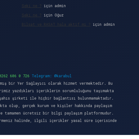
Seki ne ?
için
admin
Seki ne ?
için
Oğuz
Bilsat ve RASAT hala aktif mi ?
için
admin
0262 606 0 726
Telegram: @karabul
mış bir Yer Sağlayıcı olarak hizmet vermektedir. Bu
rimiz yazdıkları içeriklerin sorumluluğunu taşımakta
şahıs şirketi ile hiçbir bağlantısı bulunmamaktadır.
kta olup, gerçek kurum ve kişiler hakkında paylaşım
ve tamamen ücretsiz bir bilgi paylaşım platformudur.
meniz halinde, ilgili içerikler yasal süre içerisinde