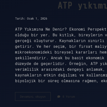
ATP yıkım
Tarih: Ocak 1, 2026
ATP Yıkımına Ne Denir? Ekonomi Perspekt
olduğu bir yer. Bu kıtlık, bireylerin v
gerçeği oluşturur. Kaynakların sınırlı 
getirir. Ve her seçim, bir fırsat maliy
mikroekonomideki bireysel kararları hem
şekillendirir. Ancak bu basit ekonomik 
düzeyde de geçerlidir. Örneğin, ATP yı
verimlilik arasındaki dengeyi anlamak,
kaynakların etkin dağılımı ve kullanım
biyolojik bir süreç olmasına rağmen, ek
ATP
Devamını okuyun
8 Yorum
yıkımına
ne