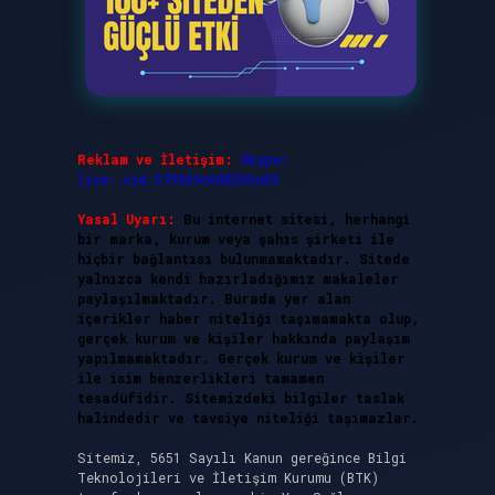
Reklam ve İletişim:
Skype:
live:.cid.575569c608265c69
Yasal Uyarı:
Bu internet sitesi, herhangi
bir marka, kurum veya şahıs şirketi ile
hiçbir bağlantısı bulunmamaktadır. Sitede
yalnızca kendi hazırladığımız makaleler
paylaşılmaktadır. Burada yer alan
içerikler haber niteliği taşımamakta olup,
gerçek kurum ve kişiler hakkında paylaşım
yapılmamaktadır. Gerçek kurum ve kişiler
ile isim benzerlikleri tamamen
tesadüfidir. Sitemizdeki bilgiler taslak
halindedir ve tavsiye niteliği taşımazlar.
Sitemiz, 5651 Sayılı Kanun gereğince Bilgi
Teknolojileri ve İletişim Kurumu (BTK)