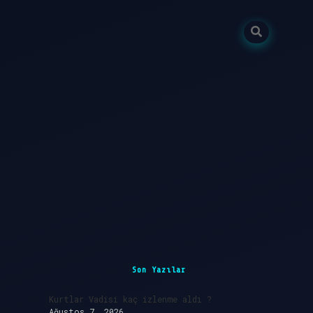
Sidebar
ilbet giriş
Son Yazılar
Kurtlar Vadisi kaç izlenme aldı ?
Ağustos 7, 2026