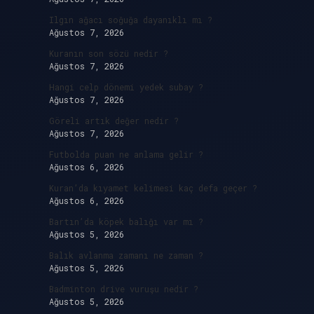
Ilgın ağacı soğuğa dayanıklı mı ?
Ağustos 7, 2026
Kuranın son sözü nedir ?
Ağustos 7, 2026
Hangi celp dönemi yedek subay ?
Ağustos 7, 2026
Göreli artık değer nedir ?
Ağustos 7, 2026
Futbolda puan ne anlama gelir ?
Ağustos 6, 2026
Kuran’da kıyamet kelimesi kaç defa geçer ?
Ağustos 6, 2026
Bartın’da köpek balığı var mı ?
Ağustos 5, 2026
Balık avlanma zamanı ne zaman ?
Ağustos 5, 2026
Badminton drive vuruşu nedir ?
Ağustos 5, 2026