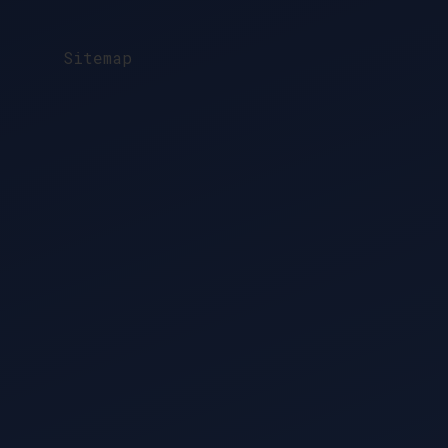
denir
?
Sitemap