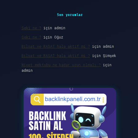
Son yorumlar
Seki ne ?
için
admin
Seki ne ?
için
Oğuz
Bilsat ve RASAT hala aktif mi ?
için
admin
Bilsat ve RASAT hala aktif mi ?
için
Şimşek
Niyet mektubu ne kadar uzun olmalı ?
için
admin