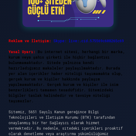
Reklam ve İletişim:
Skype: live:.cid.575569c608265c69
Yasal Uyarı:
Bu internet sitesi, herhangi bir marka,
kurum veya şahıs şirketi ile hiçbir bağlantısı
bulunmamaktadır. Sitede yalnızca kendi
hazırladığımız makaleler paylaşılmaktadır. Burada
yer alan içerikler haber niteliği taşımamakta olup,
gerçek kurum ve kişiler hakkında paylaşım
yapılmamaktadır. Gerçek kurum ve kişiler ile isim
benzerlikleri tamamen tesadüfidir. Sitemizdeki
bilgiler taslak halindedir ve tavsiye niteliği
taşımazlar.
Sitemiz, 5651 Sayılı Kanun gereğince Bilgi
Teknolojileri ve İletişim Kurumu (BTK) tarafından
onaylanmış bir Yer Sağlayıcı olarak hizmet
vermektedir. Bu nedenle, sitedeki içerikleri proaktif
olarak denetleme veya araştırma yükümlülüğümüz