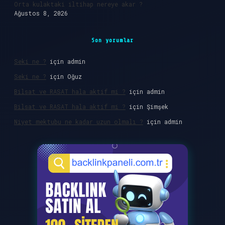
Orta kulaktaki iltihap nereye akar ?
Ağustos 8, 2026
Son yorumlar
Seki ne ?
için
admin
Seki ne ?
için
Oğuz
Bilsat ve RASAT hala aktif mi ?
için
admin
Bilsat ve RASAT hala aktif mi ?
için
Şimşek
Niyet mektubu ne kadar uzun olmalı ?
için
admin