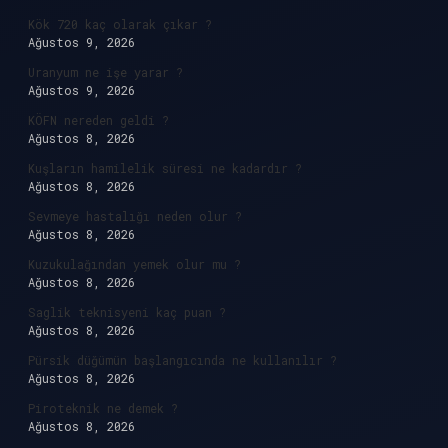
Kök 720 kaç olarak çıkar ?
Ağustos 9, 2026
Uranyum ne işe yarar ?
Ağustos 9, 2026
KÖFN nereden geldi ?
Ağustos 8, 2026
Kuşların hamilelik süresi ne kadardır ?
Ağustos 8, 2026
Sevmeye hastalığı neden olur ?
Ağustos 8, 2026
Kuzukulağından yemek olur mu ?
Ağustos 8, 2026
Saglik teknisyeni kaç puan ?
Ağustos 8, 2026
Pürsik düğümün başlangıcında ne kullanılır ?
Ağustos 8, 2026
Piroteknik ne demek ?
Ağustos 8, 2026