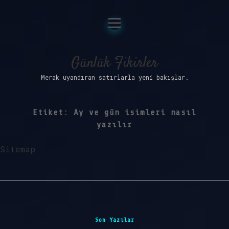
menüyü
Anasayfa
aç
Gizlilik Politikası
Günlük Fikirler
Merak uyandıran satırlarla yeni bakışlar.
Yasal Uyarı
Hakkımızda
Etiket:
Ay ve gün isimleri nasıl
yazılır
Sitemap
Sidebar
Son Yazılar