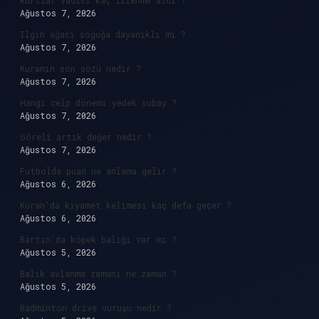
Kurtlar Vadisi kaç izlenme aldı ?
Ağustos 7, 2026
Ilgın ağacı soğuğa dayanıklı mı ?
Ağustos 7, 2026
Kuranın son sözü nedir ?
Ağustos 7, 2026
Hangi celp dönemi yedek subay ?
Ağustos 7, 2026
Göreli artık değer nedir ?
Ağustos 7, 2026
Futbolda puan ne anlama gelir ?
Ağustos 6, 2026
Kuran’da kıyamet kelimesi kaç defa geçer ?
Ağustos 6, 2026
Bartın’da köpek balığı var mı ?
Ağustos 5, 2026
Balık avlanma zamanı ne zaman ?
Ağustos 5, 2026
Badminton drive vuruşu nedir ?