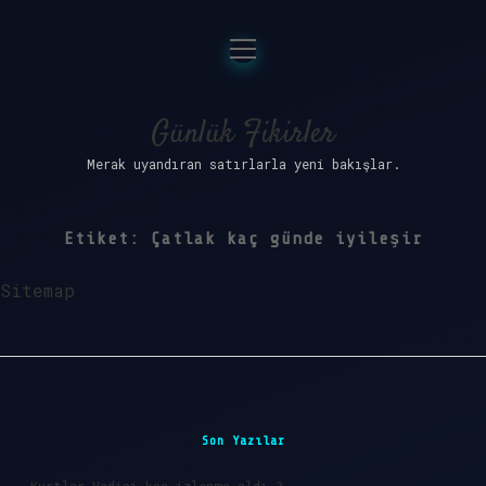
menüyü
Anasayfa
aç
Gizlilik Politikası
Günlük Fikirler
Merak uyandıran satırlarla yeni bakışlar.
Yasal Uyarı
Hakkımızda
Etiket:
Çatlak kaç günde iyileşir
Sitemap
Sidebar
Son Yazılar