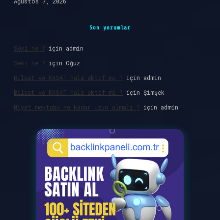
Ağustos 7, 2026
Son yorumlar
Seki ne ?
için
admin
Seki ne ?
için
Oğuz
Bilsat ve RASAT hala aktif mi ?
için
admin
Bilsat ve RASAT hala aktif mi ?
için
Şimşek
Niyet mektubu ne kadar uzun olmalı ?
için
admin