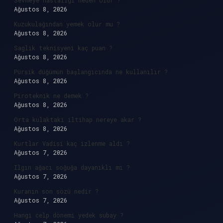
Sevmeye hastalığı neden olur ?
Ağustos 8, 2026
Kuzukulağından yemek olur mu ?
Ağustos 8, 2026
Saglik teknisyeni kaç puan ?
Ağustos 8, 2026
Pürsik düğümün başlangıcında ne kullanılır ?
Ağustos 8, 2026
Piroteknik ne demek ?
Ağustos 8, 2026
Orta kulaktaki iltihap nereye akar ?
Ağustos 8, 2026
Kurtlar Vadisi kaç izlenme aldı ?
Ağustos 7, 2026
Ilgın ağacı soğuğa dayanıklı mı ?
Ağustos 7, 2026
Kuranın son sözü nedir ?
Ağustos 7, 2026
Hangi celp dönemi yedek subay ?