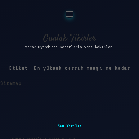
menüyü
Anasayfa
aç
Gizlilik Politikası
Günlük Fikirler
Merak uyandıran satırlarla yeni bakışlar.
Yasal Uyarı
Hakkımızda
Etiket:
En yüksek cerrah maaşı ne kadar
Sitemap
Sidebar
Son Yazılar