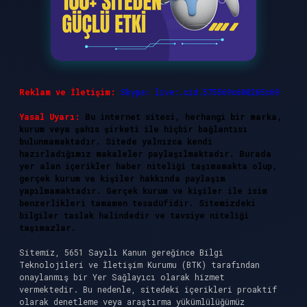
Reklam ve İletişim:
Skype: live:.cid.575569c608265c69
Yasal Uyarı:
Bu internet sitesi, herhangi bir marka,
kurum veya şahıs şirketi ile hiçbir bağlantısı
bulunmamaktadır. Sitede yalnızca kendi
hazırladığımız makaleler paylaşılmaktadır. Burada
yer alan içerikler haber niteliği taşımamakta olup,
gerçek kurum ve kişiler hakkında paylaşım
yapılmamaktadır. Gerçek kurum ve kişiler ile isim
benzerlikleri tamamen tesadüfidir. Sitemizdeki
bilgiler taslak halindedir ve tavsiye niteliği
taşımazlar.
Sitemiz, 5651 Sayılı Kanun gereğince Bilgi
Teknolojileri ve İletişim Kurumu (BTK) tarafından
onaylanmış bir Yer Sağlayıcı olarak hizmet
vermektedir. Bu nedenle, sitedeki içerikleri proaktif
olarak denetleme veya araştırma yükümlülüğümüz