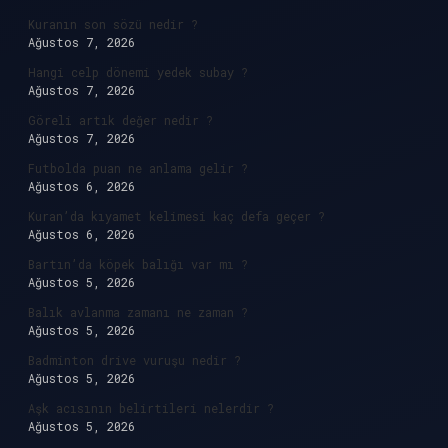
Kuranın son sözü nedir ?
Ağustos 7, 2026
Hangi celp dönemi yedek subay ?
Ağustos 7, 2026
Göreli artık değer nedir ?
Ağustos 7, 2026
Futbolda puan ne anlama gelir ?
Ağustos 6, 2026
Kuran’da kıyamet kelimesi kaç defa geçer ?
Ağustos 6, 2026
Bartın’da köpek balığı var mı ?
Ağustos 5, 2026
Balık avlanma zamanı ne zaman ?
Ağustos 5, 2026
Badminton drive vuruşu nedir ?
Ağustos 5, 2026
Aşk acısının belirtileri nelerdir ?
Ağustos 5, 2026