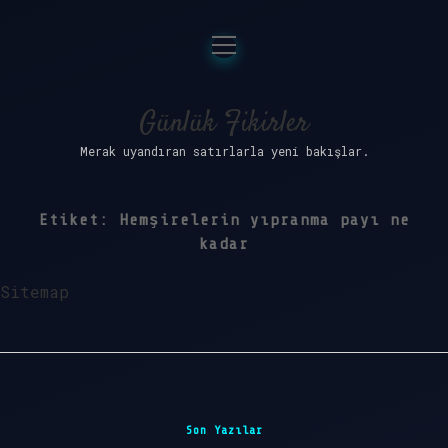
menüyü
Anasayfa
aç
Gizlilik Politikası
Günlük Fikirler
Merak uyandıran satırlarla yeni bakışlar.
Yasal Uyarı
Hakkımızda
Etiket:
Hemşirelerin yıpranma payı ne
kadar
Sitemap
Sidebar
Son Yazılar