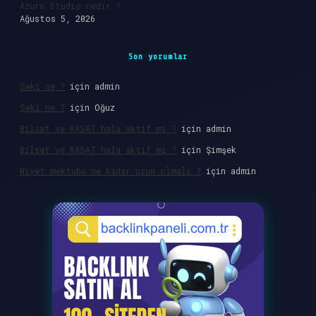
Azure Studio nedir ?
Ağustos 5, 2026
Son yorumlar
Seki ne ?
için
admin
Seki ne ?
için
Oğuz
Bilsat ve RASAT hala aktif mi ?
için
admin
Bilsat ve RASAT hala aktif mi ?
için
Şimşek
Niyet mektubu ne kadar uzun olmalı ?
için
admin