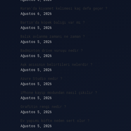
Kuran’da kıyamet kelimesi kaç defa geçer ?
Ağustos 6, 2026
Bartın’da köpek balığı var mı ?
Ağustos 5, 2026
Balık avlanma zamanı ne zaman ?
Ağustos 5, 2026
Badminton drive vuruşu nedir ?
Ağustos 5, 2026
Aşk acısının belirtileri nelerdir ?
Ağustos 5, 2026
Azure Studio nedir ?
Ağustos 5, 2026
iPhone kayıp modundan nasıl çıkılır ?
Ağustos 5, 2026
Grafitin rengi nedir ?
Ağustos 5, 2026
Ev yapımı köfte neden sert olur ?
Ağustos 5, 2026