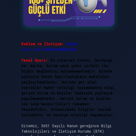
Reklam ve İletişim:
Skype:
live:.cid.575569c608265c69
Yasal Uyarı:
Bu internet sitesi, herhangi
bir marka, kurum veya şahıs şirketi ile
hiçbir bağlantısı bulunmamaktadır. Sitede
yalnızca kendi hazırladığımız makaleler
paylaşılmaktadır. Burada yer alan
içerikler haber niteliği taşımamakta olup,
gerçek kurum ve kişiler hakkında paylaşım
yapılmamaktadır. Gerçek kurum ve kişiler
ile isim benzerlikleri tamamen
tesadüfidir. Sitemizdeki bilgiler taslak
halindedir ve tavsiye niteliği taşımazlar.
Sitemiz, 5651 Sayılı Kanun gereğince Bilgi
Teknolojileri ve İletişim Kurumu (BTK)