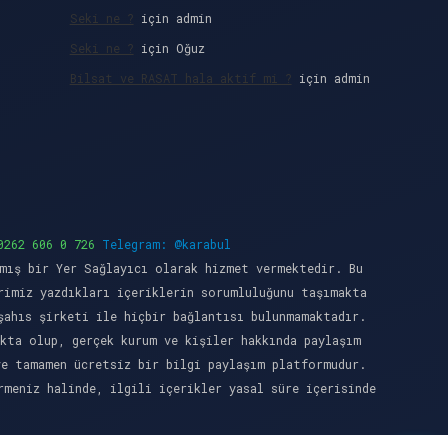
Seki ne ?
için
admin
Seki ne ?
için
Oğuz
Bilsat ve RASAT hala aktif mi ?
için
admin
0262 606 0 726
Telegram: @karabul
mış bir Yer Sağlayıcı olarak hizmet vermektedir. Bu
rimiz yazdıkları içeriklerin sorumluluğunu taşımakta
şahıs şirketi ile hiçbir bağlantısı bulunmamaktadır.
kta olup, gerçek kurum ve kişiler hakkında paylaşım
ve tamamen ücretsiz bir bilgi paylaşım platformudur.
meniz halinde, ilgili içerikler yasal süre içerisinde