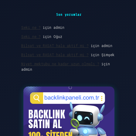
Son yorumlar
Seki ne ?
için
admin
Seki ne ?
için
Oğuz
Bilsat ve RASAT hala aktif mi ?
için
admin
Bilsat ve RASAT hala aktif mi ?
için
Şimşek
Niyet mektubu ne kadar uzun olmalı ?
için
admin