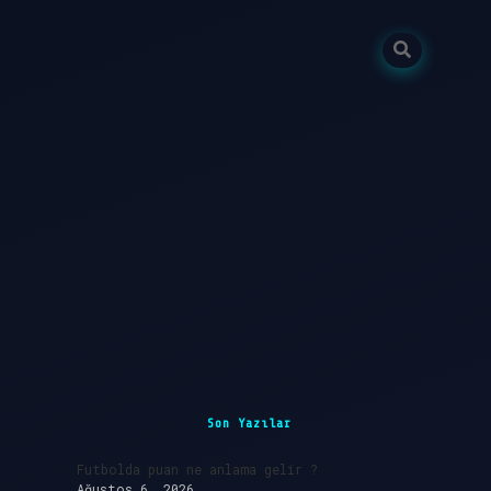
Sidebar
ilbet giri
Son Yazılar
Futbolda puan ne anlama gelir ?
Ağustos 6, 2026