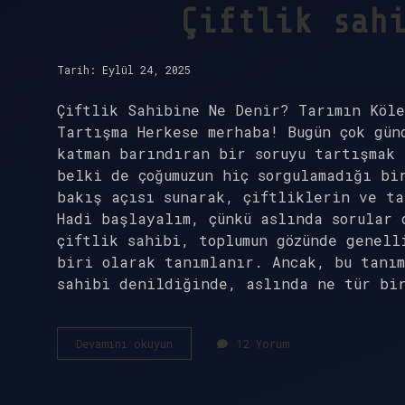
Çiftlik sah
Tarih: Eylül 24, 2025
Çiftlik Sahibine Ne Denir? Tarımın Köle
Tartışma Herkese merhaba! Bugün çok gün
katman barındıran bir soruyu tartışmak 
belki de çoğumuzun hiç sorgulamadığı bi
bakış açısı sunarak, çiftliklerin ve ta
Hadi başlayalım, çünkü aslında sorular 
çiftlik sahibi, toplumun gözünde genell
biri olarak tanımlanır. Ancak, bu tanım
sahibi denildiğinde, aslında ne tür bi
Çiftlik
Devamını okuyun
12 Yorum
sahibine
ne
denir