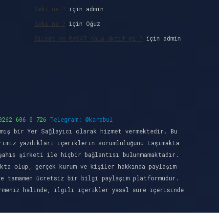
Seki ne ?
için
admin
Seki ne ?
için
Oğuz
Bilsat ve RASAT hala aktif mi ?
için
admin
0262 606 0 726
Telegram: @karabul
mış bir Yer Sağlayıcı olarak hizmet vermektedir. Bu
rimiz yazdıkları içeriklerin sorumluluğunu taşımakta
şahıs şirketi ile hiçbir bağlantısı bulunmamaktadır.
kta olup, gerçek kurum ve kişiler hakkında paylaşım
ve tamamen ücretsiz bir bilgi paylaşım platformudur.
meniz halinde, ilgili içerikler yasal süre içerisinde