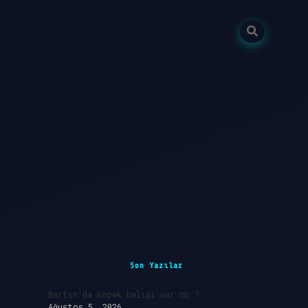
Sidebar
ilbet giriş
Son Yazılar
Bartın’da köpek balığı var mı ?
Ağustos 5, 2026