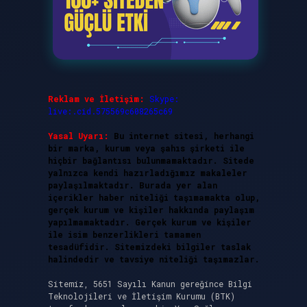
Reklam ve İletişim:
Skype:
live:.cid.575569c608265c69
Yasal Uyarı:
Bu internet sitesi, herhangi
bir marka, kurum veya şahıs şirketi ile
hiçbir bağlantısı bulunmamaktadır. Sitede
yalnızca kendi hazırladığımız makaleler
paylaşılmaktadır. Burada yer alan
içerikler haber niteliği taşımamakta olup,
gerçek kurum ve kişiler hakkında paylaşım
yapılmamaktadır. Gerçek kurum ve kişiler
ile isim benzerlikleri tamamen
tesadüfidir. Sitemizdeki bilgiler taslak
halindedir ve tavsiye niteliği taşımazlar.
Sitemiz, 5651 Sayılı Kanun gereğince Bilgi
Teknolojileri ve İletişim Kurumu (BTK)