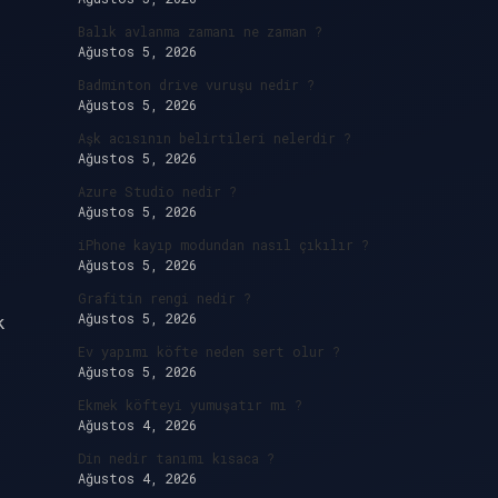
Balık avlanma zamanı ne zaman ?
Ağustos 5, 2026
Badminton drive vuruşu nedir ?
Ağustos 5, 2026
Aşk acısının belirtileri nelerdir ?
Ağustos 5, 2026
Azure Studio nedir ?
Ağustos 5, 2026
iPhone kayıp modundan nasıl çıkılır ?
Ağustos 5, 2026
Grafitin rengi nedir ?
Ağustos 5, 2026
k
Ev yapımı köfte neden sert olur ?
Ağustos 5, 2026
Ekmek köfteyi yumuşatır mı ?
Ağustos 4, 2026
Din nedir tanımı kısaca ?
Ağustos 4, 2026