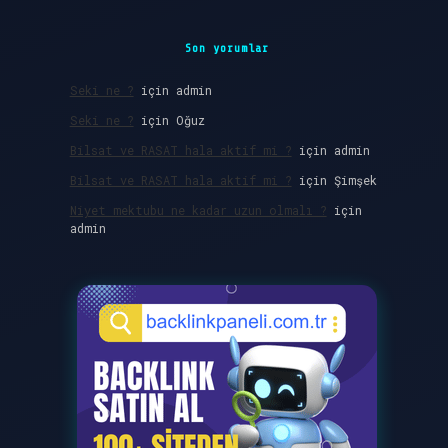
Son yorumlar
Seki ne ?
için
admin
Seki ne ?
için
Oğuz
Bilsat ve RASAT hala aktif mi ?
için
admin
Bilsat ve RASAT hala aktif mi ?
için
Şimşek
Niyet mektubu ne kadar uzun olmalı ?
için
admin