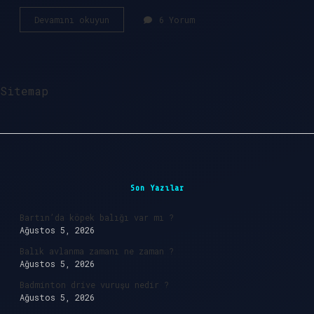
Giyimçizer
Devamını okuyun
6 Yorum
ne
demek
?
Sitemap
Sidebar
Son Yazılar
Bartın’da köpek balığı var mı ?
Ağustos 5, 2026
Balık avlanma zamanı ne zaman ?
Ağustos 5, 2026
Badminton drive vuruşu nedir ?
Ağustos 5, 2026