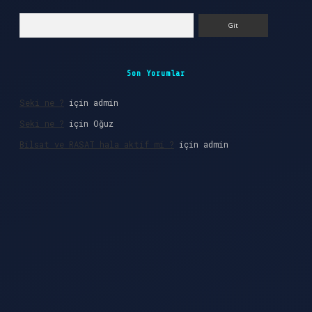
Arama
Son Yorumlar
Seki ne ?
için
admin
Seki ne ?
için
Oğuz
Bilsat ve RASAT hala aktif mi ?
için
admin
 giriş