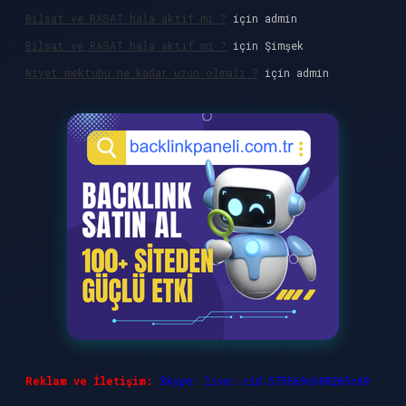
Bilsat ve RASAT hala aktif mi ?
için
admin
Bilsat ve RASAT hala aktif mi ?
için
Şimşek
Niyet mektubu ne kadar uzun olmalı ?
için
admin
Reklam ve İletişim:
Skype: live:.cid.575569c608265c69