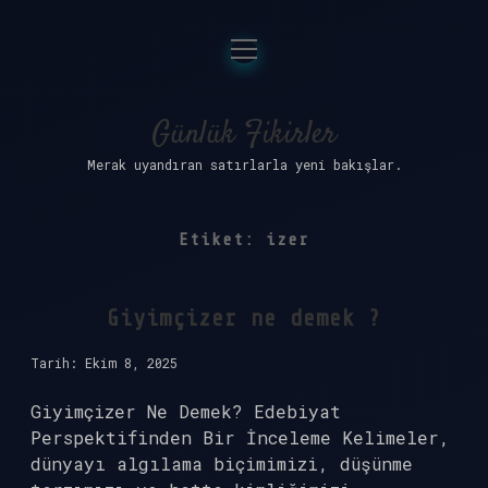
menüyü
Anasayfa
aç
Gizlilik Politikası
Günlük Fikirler
Merak uyandıran satırlarla yeni bakışlar.
Yasal Uyarı
Hakkımızda
Etiket:
izer
Giyimçizer ne demek ?
Tarih: Ekim 8, 2025
Giyimçizer Ne Demek? Edebiyat
Perspektifinden Bir İnceleme Kelimeler,
dünyayı algılama biçimimizi, düşünme