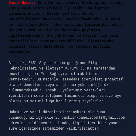
Yasal Uyarı:
Bu internet sitesi, herhangi bir marka,
kurum veya şahıs şirketi ile hiçbir bağlantısı
bulunmamaktadır. Sitede yalnızca kendi
hazırladığımız makaleler paylaşılmaktadır. Burada
yer alan içerikler haber niteliği taşımamakta olup,
gerçek kurum ve kişiler hakkında paylaşım
yapılmamaktadır. Gerçek kurum ve kişiler ile isim
benzerlikleri tamamen tesadüfidir. Sitemizdeki
bilgiler taslak halindedir ve tavsiye niteliği
taşımazlar.
Sitemiz, 5651 Sayılı Kanun gereğince Bilgi
Teknolojileri ve İletişim Kurumu (BTK) tarafından
onaylanmış bir Yer Sağlayıcı olarak hizmet
vermektedir. Bu nedenle, sitedeki içerikleri proaktif
olarak denetleme veya araştırma yükümlülüğümüz
bulunmamaktadır. Ancak, üyelerimiz yazdıkları
içeriklerin sorumluluğunu taşımakta olup, siteye üye
olarak bu sorumluluğu kabul etmiş sayılırlar.
Hukuka ve yasal düzenlemelere aykırı olduğunu
düşündüğünüz içerikleri,
backlinkpanelicomtr@gmail.com
adresine bildirmeniz halinde, ilgili içerikler yasal
süre içerisinde sitemizden kaldırılacaktır.