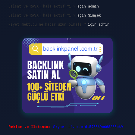
Bilsat ve RASAT hala aktif mi ?
için
admin
Bilsat ve RASAT hala aktif mi ?
için
Şimşek
Niyet mektubu ne kadar uzun olmalı ?
için
admin
Reklam ve İletişim:
Skype: live:.cid.575569c608265c69