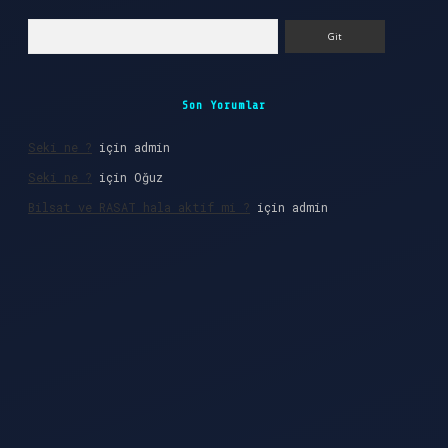
Arama
Son Yorumlar
Seki ne ?
için
admin
Seki ne ?
için
Oğuz
Bilsat ve RASAT hala aktif mi ?
için
admin
 giriş