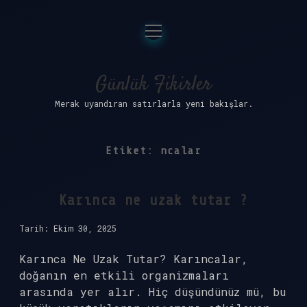
menüyü
Anasayfa
aç
Gizlilik Politikası
Günlük Fikirler
Merak uyandıran satırlarla yeni bakışlar.
Yasal Uyarı
Hakkımızda
Etiket:
ncalar
Karınca ne uzak tutar ?
Tarih: Ekim 30, 2025
Karınca Ne Uzak Tutar? Karıncalar,
doğanın en etkili organizmaları
arasında yer alır. Hiç düşündünüz mü, bu