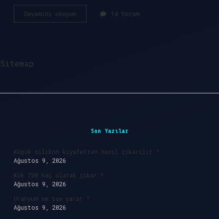
Karınca
Devamını okuyun
14 Yorum
ne
uzak
tutar
?
Sitemap
Sidebar
Son Yazılar
Köpük silikon kıyafetten nasıl çıkarılır ?
Ağustos 9, 2026
Kök 720 kaç olarak çıkar ?
Ağustos 9, 2026
Uranyum ne işe yarar ?
Ağustos 9, 2026