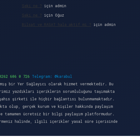
Seki ne ?
için
admin
Seki ne ?
için
Oğuz
Bilsat ve RASAT hala aktif mi ?
için
admin
0262 606 0 726
Telegram: @karabul
mış bir Yer Sağlayıcı olarak hizmet vermektedir. Bu
rimiz yazdıkları içeriklerin sorumluluğunu taşımakta
şahıs şirketi ile hiçbir bağlantısı bulunmamaktadır.
kta olup, gerçek kurum ve kişiler hakkında paylaşım
ve tamamen ücretsiz bir bilgi paylaşım platformudur.
meniz halinde, ilgili içerikler yasal süre içerisinde