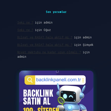
Son yorumlar
Seki ne ?
için
admin
Seki ne ?
için
Oğuz
Bilsat ve RASAT hala aktif mi ?
için
admin
Bilsat ve RASAT hala aktif mi ?
için
Şimşek
Niyet mektubu ne kadar uzun olmalı ?
için
admin