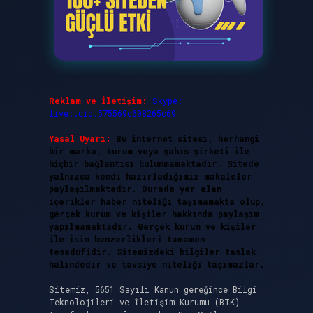
Reklam ve İletişim:
Skype:
live:.cid.575569c608265c69
Yasal Uyarı:
Bu internet sitesi, herhangi
bir marka, kurum veya şahıs şirketi ile
hiçbir bağlantısı bulunmamaktadır. Sitede
yalnızca kendi hazırladığımız makaleler
paylaşılmaktadır. Burada yer alan
içerikler haber niteliği taşımamakta olup,
gerçek kurum ve kişiler hakkında paylaşım
yapılmamaktadır. Gerçek kurum ve kişiler
ile isim benzerlikleri tamamen
tesadüfidir. Sitemizdeki bilgiler taslak
halindedir ve tavsiye niteliği taşımazlar.
Sitemiz, 5651 Sayılı Kanun gereğince Bilgi
Teknolojileri ve İletişim Kurumu (BTK)