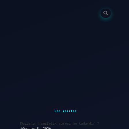
Sidebar
ilbet giriş
Son Yazılar
Kuşların hamilelik süresi ne kadardır ?
Ağustos 8, 2026