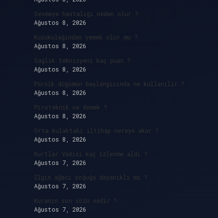
Sevmeye hastalığı neden olur ?
Ağustos 8, 2026
Kuzukulağından yemek olur mu ?
Ağustos 8, 2026
Saglik teknisyeni kaç puan ?
Ağustos 8, 2026
Pürsik düğümün başlangıcında ne kullanılır ?
Ağustos 8, 2026
Piroteknik ne demek ?
Ağustos 8, 2026
Orta kulaktaki iltihap nereye akar ?
Ağustos 8, 2026
Kurtlar Vadisi kaç izlenme aldı ?
Ağustos 7, 2026
Ilgın ağacı soğuğa dayanıklı mı ?
Ağustos 7, 2026
Kuranın son sözü nedir ?
Ağustos 7, 2026