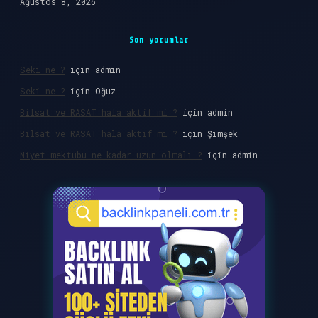
Ağustos 8, 2026
Son yorumlar
Seki ne ?
için
admin
Seki ne ?
için
Oğuz
Bilsat ve RASAT hala aktif mi ?
için
admin
Bilsat ve RASAT hala aktif mi ?
için
Şimşek
Niyet mektubu ne kadar uzun olmalı ?
için
admin