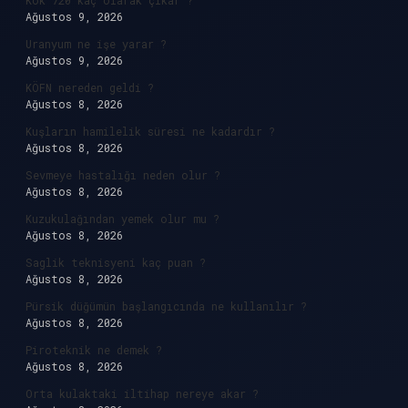
Kök 720 kaç olarak çıkar ?
Ağustos 9, 2026
Uranyum ne işe yarar ?
Ağustos 9, 2026
KÖFN nereden geldi ?
Ağustos 8, 2026
Kuşların hamilelik süresi ne kadardır ?
Ağustos 8, 2026
Sevmeye hastalığı neden olur ?
Ağustos 8, 2026
Kuzukulağından yemek olur mu ?
Ağustos 8, 2026
Saglik teknisyeni kaç puan ?
Ağustos 8, 2026
Pürsik düğümün başlangıcında ne kullanılır ?
Ağustos 8, 2026
Piroteknik ne demek ?
Ağustos 8, 2026
Orta kulaktaki iltihap nereye akar ?