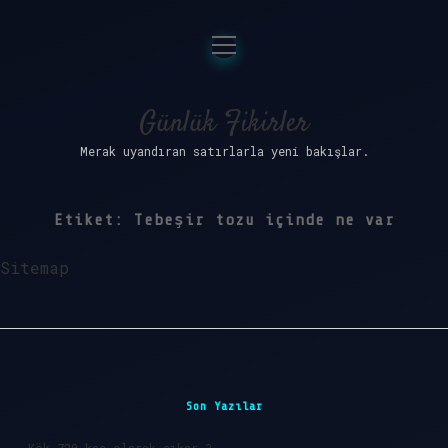
menüyü
Anasayfa
aç
Gizlilik Politikası
Günlük Fikirler
Merak uyandıran satırlarla yeni bakışlar.
Yasal Uyarı
Hakkımızda
Etiket:
Tebeşir tozu içinde ne var
Sitemap
Sidebar
Son Yazılar