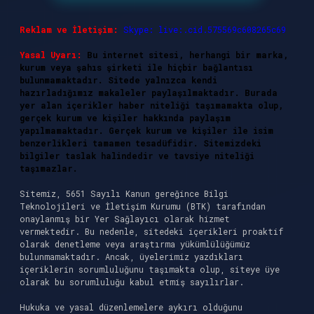
Reklam ve İletişim:
Skype: live:.cid.575569c608265c69
Yasal Uyarı:
Bu internet sitesi, herhangi bir marka,
kurum veya şahıs şirketi ile hiçbir bağlantısı
bulunmamaktadır. Sitede yalnızca kendi
hazırladığımız makaleler paylaşılmaktadır. Burada
yer alan içerikler haber niteliği taşımamakta olup,
gerçek kurum ve kişiler hakkında paylaşım
yapılmamaktadır. Gerçek kurum ve kişiler ile isim
benzerlikleri tamamen tesadüfidir. Sitemizdeki
bilgiler taslak halindedir ve tavsiye niteliği
taşımazlar.
Sitemiz, 5651 Sayılı Kanun gereğince Bilgi
Teknolojileri ve İletişim Kurumu (BTK) tarafından
onaylanmış bir Yer Sağlayıcı olarak hizmet
vermektedir. Bu nedenle, sitedeki içerikleri proaktif
olarak denetleme veya araştırma yükümlülüğümüz
bulunmamaktadır. Ancak, üyelerimiz yazdıkları
içeriklerin sorumluluğunu taşımakta olup, siteye üye
olarak bu sorumluluğu kabul etmiş sayılırlar.
Hukuka ve yasal düzenlemelere aykırı olduğunu