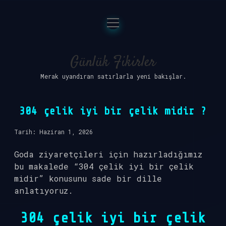
menüyü
Anasayfa
aç
Gizlilik Politikası
Günlük Fikirler
Merak uyandıran satırlarla yeni bakışlar.
Yasal Uyarı
Hakkımızda
304 çelik iyi bir çelik midir ?
Tarih: Haziran 1, 2026
Goda ziyaretçileri için hazırladığımız
bu makalede “304 çelik iyi bir çelik
midir” konusunu sade bir dille
anlatıyoruz.
304 çelik iyi bir çelik