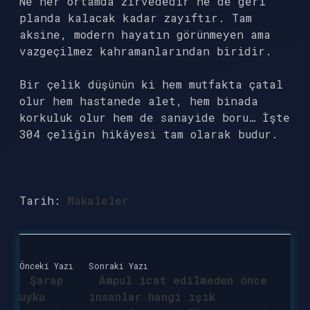
Ne her ortamda zirvededir ne de geri
planda kalacak kadar zayıftır. Tam
aksine, modern hayatın görünmeyen ama
vazgeçilmez kahramanlarından biridir.
Bir çelik düşünün ki hem mutfakta çatal
olur hem hastanede alet, hem binada
korkuluk olur hem de sanayide boru… İşte
304 çeliğin hikâyesi tam olarak budur.
Tarih:
Makaleler
Önceki Yazı
Sonraki Yazı
Şarap
Ampul icat edilmeden önce
uyku
insanlar hangi ışık