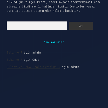
düşündüğünüz içerikleri,
backlinkpanelicomtr@gmail.com
adresine bildirmeniz halinde, ilgili içerikler yasal
süre içerisinde sitemizden kaldırılacaktır.
Arama
Son Yorumlar
Seki ne ?
için
admin
Seki ne ?
için
Oğuz
Bilsat ve RASAT hala aktif mi ?
için
admin
giriş