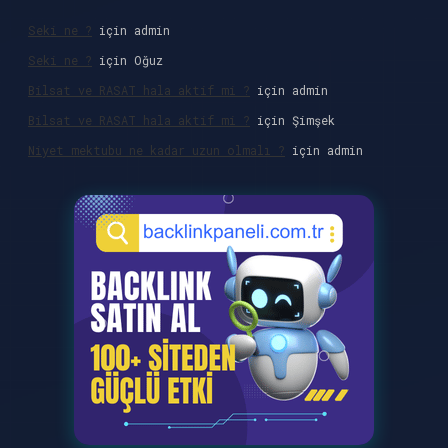
Seki ne ?
için
admin
Seki ne ?
için
Oğuz
Bilsat ve RASAT hala aktif mi ?
için
admin
Bilsat ve RASAT hala aktif mi ?
için
Şimşek
Niyet mektubu ne kadar uzun olmalı ?
için
admin