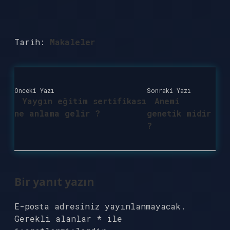
Tarih:
Makaleler
Önceki Yazı
Sonraki Yazı
Yaygın eğitim sertifikası
Anemi
ne anlama gelir ?
genetik midir
?
Bir yanıt yazın
E-posta adresiniz yayınlanmayacak.
Gerekli alanlar
*
ile