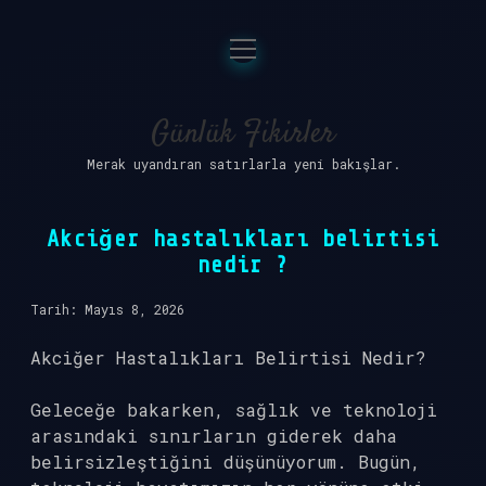
menüyü
Anasayfa
aç
Gizlilik Politikası
Günlük Fikirler
Merak uyandıran satırlarla yeni bakışlar.
Yasal Uyarı
Hakkımızda
Akciğer hastalıkları belirtisi
nedir ?
Tarih: Mayıs 8, 2026
Akciğer Hastalıkları Belirtisi Nedir?
Geleceğe bakarken, sağlık ve teknoloji
arasındaki sınırların giderek daha
belirsizleştiğini düşünüyorum. Bugün,