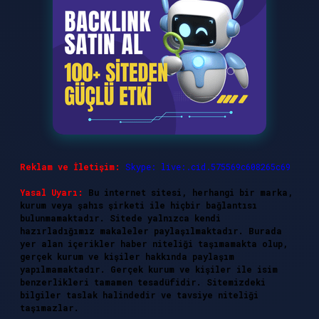
Reklam ve İletişim:
Skype: live:.cid.575569c608265c69
Yasal Uyarı:
Bu internet sitesi, herhangi bir marka,
kurum veya şahıs şirketi ile hiçbir bağlantısı
bulunmamaktadır. Sitede yalnızca kendi
hazırladığımız makaleler paylaşılmaktadır. Burada
yer alan içerikler haber niteliği taşımamakta olup,
gerçek kurum ve kişiler hakkında paylaşım
yapılmamaktadır. Gerçek kurum ve kişiler ile isim
benzerlikleri tamamen tesadüfidir. Sitemizdeki
bilgiler taslak halindedir ve tavsiye niteliği
taşımazlar.