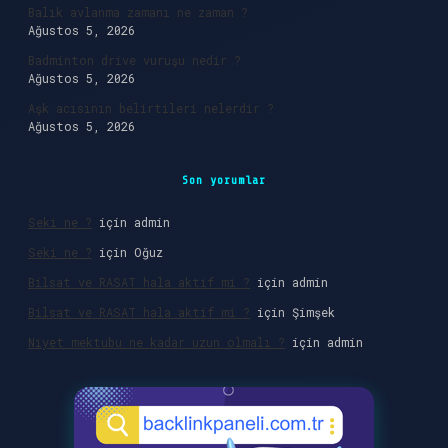
Balık avlanma zamanı ne zaman ?
Ağustos 5, 2026
Badminton drive vuruşu nedir ?
Ağustos 5, 2026
Aşk acısının belirtileri nelerdir ?
Ağustos 5, 2026
Son yorumlar
Seki ne ?
için
admin
Seki ne ?
için
Oğuz
Bilsat ve RASAT hala aktif mi ?
için
admin
Bilsat ve RASAT hala aktif mi ?
için
Şimşek
Niyet mektubu ne kadar uzun olmalı ?
için
admin