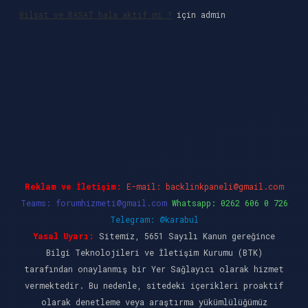
Bilsat ve RASAT hala aktif mi ?
için
admin
lbet giriş
Reklam ve İletişim:
E-mail:
backlinkpaneli@gmail.com
Teams:
forumhizmeti@gmail.com
Whatsapp: 0262 606 0 726
Telegram: @karabul
Yasal Uyarı:
Sitemiz, 5651 Sayılı Kanun gereğince
Bilgi Teknolojileri ve İletişim Kurumu (BTK)
tarafından onaylanmış bir Yer Sağlayıcı olarak hizmet
vermektedir. Bu nedenle, sitedeki içerikleri proaktif
olarak denetleme veya araştırma yükümlülüğümüz