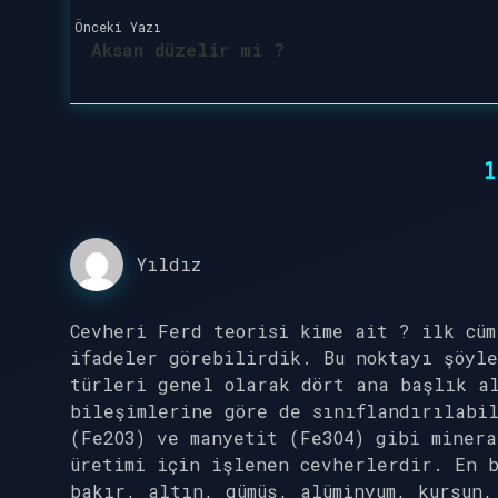
Önceki Yazı
Aksan düzelir mi ?
1
Yıldız
Cevheri Ferd teorisi kime ait ? ilk cüm
ifadeler görebilirdik. Bu noktayı şöyle
türleri genel olarak dört ana başlık a
bileşimlerine göre de sınıflandırılabi
(Fe2O3) ve manyetit (Fe3O4) gibi minera
üretimi için işlenen cevherlerdir. En 
bakır, altın, gümüş, alüminyum, kurşun,