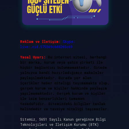
Reklam ve İletişim:
Skype:
live:.cid.575569c608265c69
Yasal Uyarı:
Bu internet sitesi, herhangi
bir marka, kurum veya şahıs şirketi ile
hiçbir bağlantısı bulunmamaktadır. Sitede
yalnızca kendi hazırladığımız makaleler
paylaşılmaktadır. Burada yer alan
içerikler haber niteliği taşımamakta olup,
gerçek kurum ve kişiler hakkında paylaşım
yapılmamaktadır. Gerçek kurum ve kişiler
ile isim benzerlikleri tamamen
tesadüfidir. Sitemizdeki bilgiler taslak
halindedir ve tavsiye niteliği taşımazlar.
Sitemiz, 5651 Sayılı Kanun gereğince Bilgi
Teknolojileri ve İletişim Kurumu (BTK)