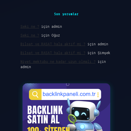
Son yorumlar
Seki ne ?
için
admin
Seki ne ?
için
Oğuz
Bilsat ve RASAT hala aktif mi ?
için
admin
Bilsat ve RASAT hala aktif mi ?
için
Şimşek
Niyet mektubu ne kadar uzun olmalı ?
için
admin