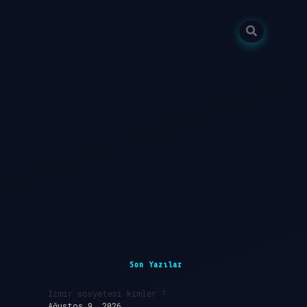
Sidebar
ilbet giriş
Son Yazılar
İzmir sosyetesi kimler ?
Ağustos 9, 2026