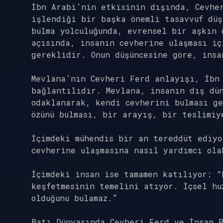
İbn Arabi’nin etkisinin dışında, Cevhe
işlendiği bir başka önemli tasavvuf düş
bulma yolculuğunda, evrensel bir aşkın 
açısında, insanın cevherine ulaşması iç
gereklidir. Onun düşüncesine göre, insa
Mevlana’nın Cevheri Ferd anlayışı, İbn
bağlantılıdır. Mevlana, insanın dış dü
odaklanarak, kendi cevherini bulması ge
özünü bulması, bir arayış, bir teslimiy
İçimdeki mühendis bir an tereddüt ediyo
cevherine ulaşmasına nasıl yardımcı ola
İçimdeki insan ise tamamen katılıyor: “
keşfetmesinin temelini atıyor. İçsel hu
olduğunu bulamaz.”
Batı Dünyasında Cevheri Ferd ve İnsan P