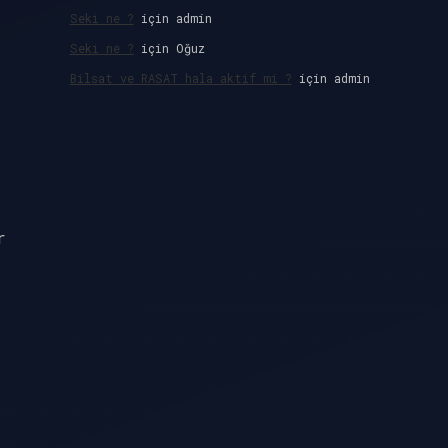
Seki ne ?
için
admin
Seki ne ?
için
Oğuz
Bilsat ve RASAT hala aktif mi ?
için
admin
r