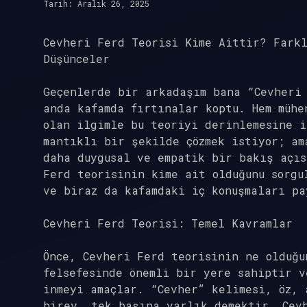
Tarih: Aralık 26, 2025
Cevheri Ferd Teorisi Kime Aittir? Farkl
Düşünceler
Geçenlerde bir arkadaşım bana “Cevheri
anda kafamda fırtınalar koptu. Hem mühe
olan ilgimle bu teoriyi derinlemesine i
mantıklı bir şekilde çözmek istiyor; am
daha duygusal ve empatik bir bakış açıs
Ferd teorisinin kime ait olduğunu sorgu
ve biraz da kafamdaki iç konuşmaları pa
Cevheri Ferd Teorisi: Temel Kavramlar
Önce, Cevheri Ferd teorisinin ne olduğu
felsefesinde önemli bir yere sahiptir 
inmeyi amaçlar. “Cevher” kelimesi, öz, 
birey, tek başına varlık demektir. Cev