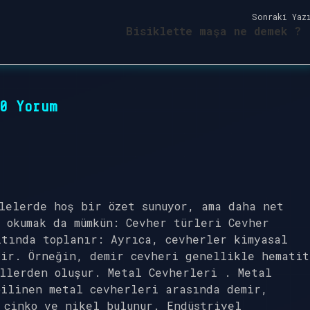
Sonraki Yaz
Bisiklette maşa ne demek ?
0 Yorum
lelerde hoş bir özet sunuyor, ama daha net
 okumak da mümkün: Cevher türleri Cevher
ltında toplanır: Ayrıca, cevherler kimyasal
lir. Örneğin, demir cevheri genellikle hematit
llerden oluşur. Metal Cevherleri . Metal
bilinen metal cevherleri arasında demir,
 çinko ve nikel bulunur. Endüstriyel