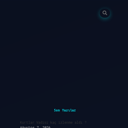
Sidebar
ilbet giriş
Son Yazılar
Kurtlar Vadisi kaç izlenme aldı ?
Ağustos 7, 2026