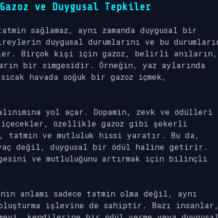
Gazoz ve Duygusal Tepkiler
tatmin sağlamaz, aynı zamanda duygusal bir
ireylerin duygusal durumlarını ve bu durumları
ler. Birçok kişi için gazoz, belirli anıların,
arın bir simgesidir. Örneğin, yaz aylarında
sıcak havada soğuk bir gazoz içmek,
alınımına yol açar. Dopamin, zevk ve ödülleri
içecekler, özellikle gazoz gibi şekerli
, tatmin ve mutluluk hissi yaratır. Bu da,
yaç değil, duygusal bir ödül haline getirir.
gesini ve mutluluğunu artırmak için bilinçli
enin anlamı sadece tatmin olma değil, aynı
oluşturma işlevine de sahiptir. Bazı insanlar
meyi, kendilerine bir ödül verme veya duygusa