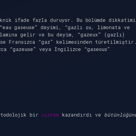
knik ifade fazla duruyor. Bu bölümde dikkatimi
“eau gaseuse” deyimi, “gazlı su, limonata ve
lamına gelir ve bu deyim, “gazeux” (gazlı)
ise Fransızca “gaz” kelimesinden türetilmiştir
zca “gazeuse” veya İngilizce “gaseous”
etodolojik bir
sistem
kazandırdı ve
bütünlüğün