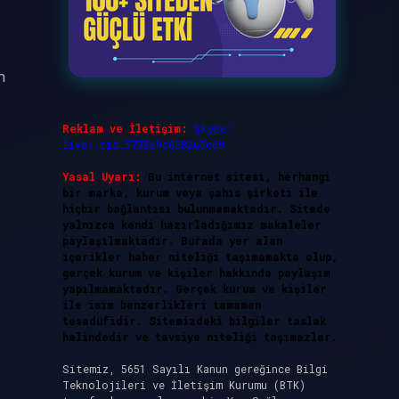
n
Reklam ve İletişim:
Skype:
live:.cid.575569c608265c69
Yasal Uyarı:
Bu internet sitesi, herhangi
bir marka, kurum veya şahıs şirketi ile
hiçbir bağlantısı bulunmamaktadır. Sitede
yalnızca kendi hazırladığımız makaleler
paylaşılmaktadır. Burada yer alan
içerikler haber niteliği taşımamakta olup,
gerçek kurum ve kişiler hakkında paylaşım
yapılmamaktadır. Gerçek kurum ve kişiler
ile isim benzerlikleri tamamen
tesadüfidir. Sitemizdeki bilgiler taslak
halindedir ve tavsiye niteliği taşımazlar.
Sitemiz, 5651 Sayılı Kanun gereğince Bilgi
,
Teknolojileri ve İletişim Kurumu (BTK)
l