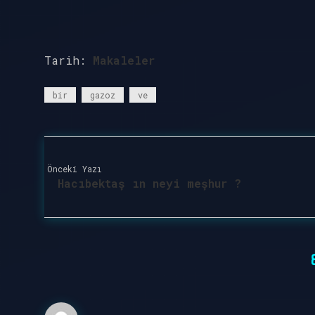
Tarih:
Makaleler
bir
gazoz
ve
Önceki Yazı
Hacıbektaş ın neyi meşhur ?