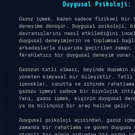
Duygusal Psikoloji: 
Gazoz içmek, bazen sadece fiziksel bir 
deneyime dönüşür. Duygusal psikoloji, b
davranışlarını nasıl etkilediğini ince
duygusal deneyimlerin ve toplumsal bağl
arkadaşlarla dışarıda geçirilen zaman, 
ferahlatıcı bir duygusal deneyim sunar.
Gazozun tatlı olması, beyinde dopamin s
yöneten kimyasal bir bileşiktir. Tatlı 
içecekler, vücutta ve zihinde rahatlama
gazozu içmeyi sadece bir biyolojik ihti
Yani, gazoz içmek, kişinin duygusal den
ya da bilinçsiz bir araç haline gelir.
Duygusal psikoloji açısından, gazoz içm
zamanda bir rahatlama ve güven duygusu 
stresli bir günün ardından bir gazoz iç