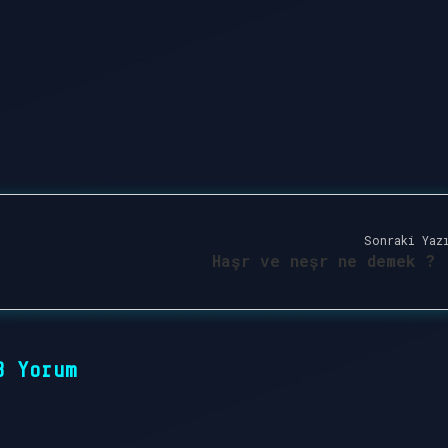
Sonraki Yaz
Haşr ve neşr ne demek ?
8 Yorum