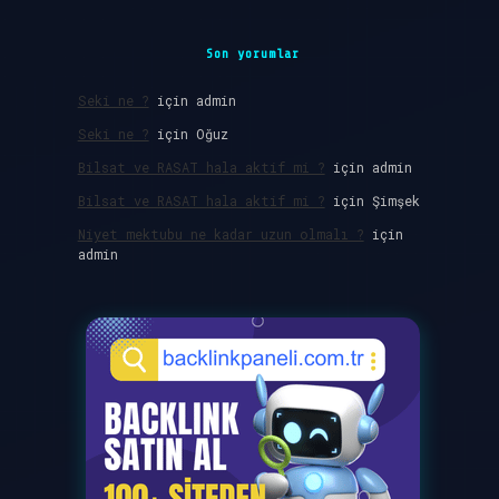
Son yorumlar
Seki ne ?
için
admin
Seki ne ?
için
Oğuz
Bilsat ve RASAT hala aktif mi ?
için
admin
Bilsat ve RASAT hala aktif mi ?
için
Şimşek
Niyet mektubu ne kadar uzun olmalı ?
için
admin