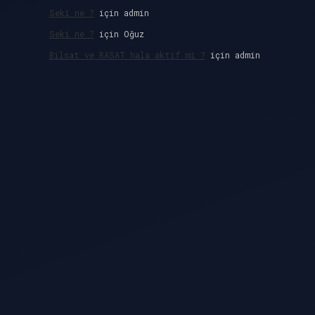
Seki ne ?
için
admin
Seki ne ?
için
Oğuz
Bilsat ve RASAT hala aktif mi ?
için
admin