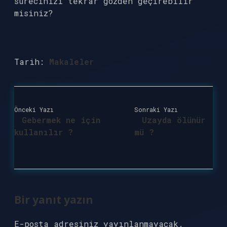
sürecinizi tekrar gözden geçirebilir
misiniz?
Tarih:
Makaleler
Önceki Yazı
Sonraki Yazı
Gebermek ne için
Uzayda ölünür
kullanılır ?
mü ?
Bir yanıt yazın
E-posta adresiniz yayınlanmayacak.