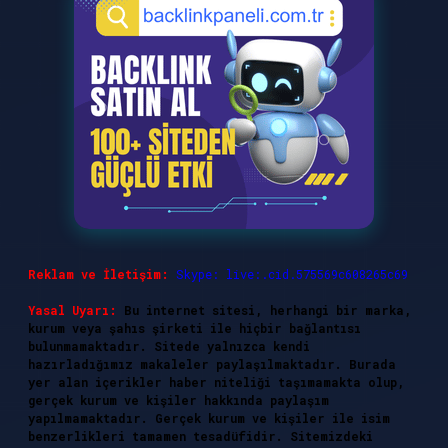
Reklam ve İletişim:
Skype: live:.cid.575569c608265c69
Yasal Uyarı:
Bu internet sitesi, herhangi bir marka,
kurum veya şahıs şirketi ile hiçbir bağlantısı
bulunmamaktadır. Sitede yalnızca kendi
hazırladığımız makaleler paylaşılmaktadır. Burada
yer alan içerikler haber niteliği taşımamakta olup,
gerçek kurum ve kişiler hakkında paylaşım
yapılmamaktadır. Gerçek kurum ve kişiler ile isim
benzerlikleri tamamen tesadüfidir. Sitemizdeki