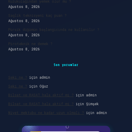
Kuzukulağından yemek olur mu ?
Ağustos 8, 2026
Saglik teknisyeni kaç puan ?
Ağustos 8, 2026
Pürsik düğümün başlangıcında ne kullanılır ?
Ağustos 8, 2026
Piroteknik ne demek ?
Ağustos 8, 2026
Son yorumlar
Seki ne ?
için
admin
Seki ne ?
için
Oğuz
Bilsat ve RASAT hala aktif mi ?
için
admin
Bilsat ve RASAT hala aktif mi ?
için
Şimşek
Niyet mektubu ne kadar uzun olmalı ?
için
admin