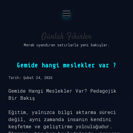
menüyü
Anasayfa
aç
Gizlilik Politikası
Günlük Fikirler
Merak uyandıran satırlarla yeni bakışlar.
Yasal Uyarı
Hakkımızda
Gemide hangi meslekler var ?
Tarih: Şubat 24, 2026
Gemide Hangi Meslekler Var? Pedagojik
Bir Bakış
Eğitim, yalnızca bilgi aktarma süreci
değil, aynı zamanda insanın kendini
keşfetme ve geliştirme yolculuğudur.