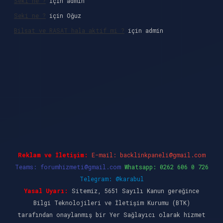
Seki ne ?
için
admin
Seki ne ?
için
Oğuz
Bilsat ve RASAT hala aktif mi ?
için
admin
et giriş
Reklam ve İletişim:
E-mail:
backlinkpaneli@gmail.com
Teams:
forumhizmeti@gmail.com
Whatsapp: 0262 606 0 726
Telegram: @karabul
Yasal Uyarı:
Sitemiz, 5651 Sayılı Kanun gereğince
Bilgi Teknolojileri ve İletişim Kurumu (BTK)
tarafından onaylanmış bir Yer Sağlayıcı olarak hizmet