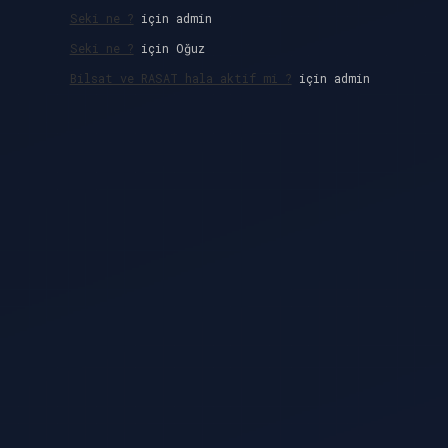
Seki ne ?
için
admin
Seki ne ?
için
Oğuz
Bilsat ve RASAT hala aktif mi ?
için
admin