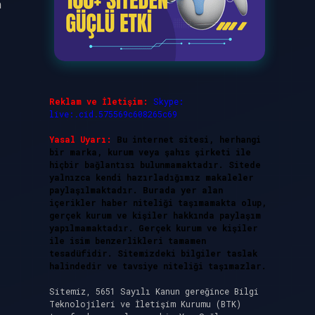
n
Reklam ve İletişim:
Skype:
live:.cid.575569c608265c69
Yasal Uyarı:
Bu internet sitesi, herhangi
bir marka, kurum veya şahıs şirketi ile
hiçbir bağlantısı bulunmamaktadır. Sitede
yalnızca kendi hazırladığımız makaleler
paylaşılmaktadır. Burada yer alan
içerikler haber niteliği taşımamakta olup,
gerçek kurum ve kişiler hakkında paylaşım
yapılmamaktadır. Gerçek kurum ve kişiler
ile isim benzerlikleri tamamen
tesadüfidir. Sitemizdeki bilgiler taslak
halindedir ve tavsiye niteliği taşımazlar.
Sitemiz, 5651 Sayılı Kanun gereğince Bilgi
Teknolojileri ve İletişim Kurumu (BTK)