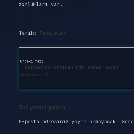
zorlukları var.
Tarih:
Makaleler
Önceki Yazı
Gerçekten bitiren bir erkek nasıl
davranır ?
Bir yanıt yazın
E-posta adresiniz yayınlanmayacak.
Ger