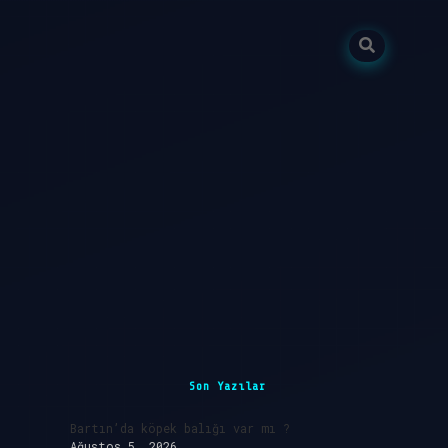
Sidebar
ilbet giriş
Son Yazılar
Bartın’da köpek balığı var mı ?
Ağustos 5, 2026