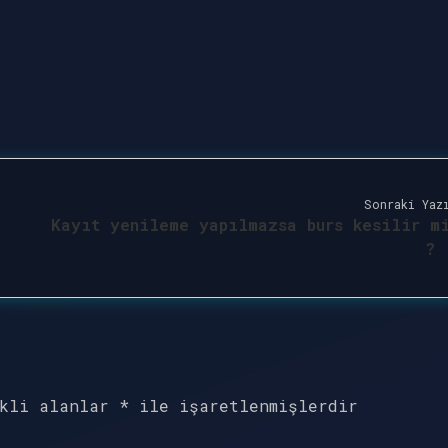
Sonraki Yaz
Kayıt yenileme yapılmazsa burs kesilir m
?
ekli alanlar
*
ile işaretlenmişlerdir