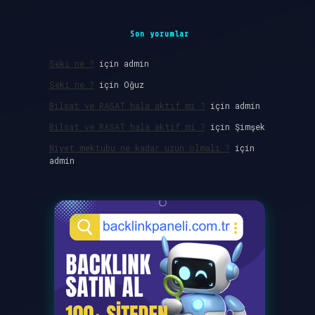
Son yorumlar
Seki ne ?
için
admin
Seki ne ?
için
Oğuz
Bilsat ve RASAT hala aktif mi ?
için
admin
Bilsat ve RASAT hala aktif mi ?
için
Şimşek
Niyet mektubu ne kadar uzun olmalı ?
için
admin