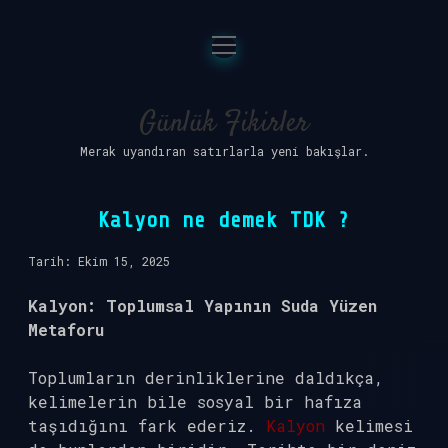
menüyü
Anasayfa
aç
Gizlilik Politikası
Günlük Fikirler
Merak uyandıran satırlarla yeni bakışlar.
Yasal Uyarı
Hakkımızda
Kalyon ne demek TDK ?
Tarih: Ekim 15, 2025
Kalyon: Toplumsal Yapının Suda Yüzen
Metaforu
Toplumların derinliklerine daldıkça,
kelimelerin bile sosyal bir hafıza
taşıdığını fark ederiz.
Kalyon
kelimesi