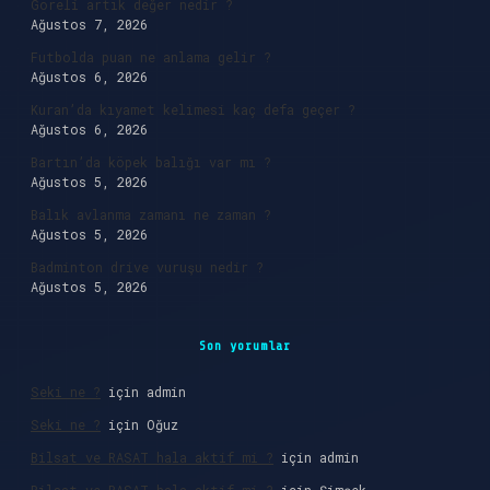
Göreli artık değer nedir ?
Ağustos 7, 2026
Futbolda puan ne anlama gelir ?
Ağustos 6, 2026
Kuran’da kıyamet kelimesi kaç defa geçer ?
Ağustos 6, 2026
Bartın’da köpek balığı var mı ?
Ağustos 5, 2026
Balık avlanma zamanı ne zaman ?
Ağustos 5, 2026
Badminton drive vuruşu nedir ?
Ağustos 5, 2026
Son yorumlar
Seki ne ?
için
admin
Seki ne ?
için
Oğuz
Bilsat ve RASAT hala aktif mi ?
için
admin