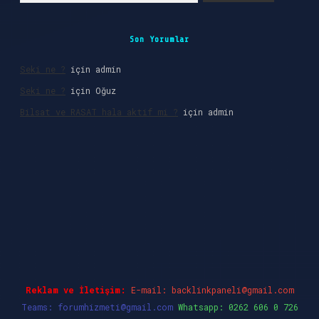
Son Yorumlar
Seki ne ?
için
admin
Seki ne ?
için
Oğuz
Bilsat ve RASAT hala aktif mi ?
için
admin
iş
Reklam ve İletişim:
E-mail:
backlinkpaneli@gmail.com
Teams:
forumhizmeti@gmail.com
Whatsapp: 0262 606 0 726