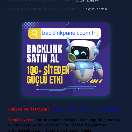
Bilsat ve RASAT hala aktif mi ?
için
Şimşek
Niyet mektubu ne kadar uzun olmalı ?
için
admin
Reklam ve İletişim:
Skype: live:.cid.575569c608265c69
Yasal Uyarı:
Bu internet sitesi, herhangi bir marka,
kurum veya şahıs şirketi ile hiçbir bağlantısı
bulunmamaktadır. Sitede yalnızca kendi