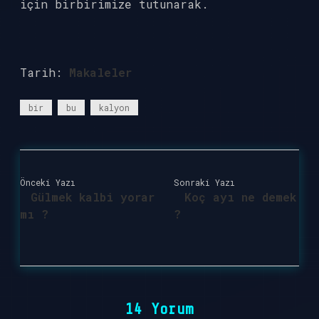
için birbirimize tutunarak.
Tarih:
Makaleler
bir
bu
kalyon
Önceki Yazı
Sonraki Yazı
Gülmek kalbi yorar
Koç ayı ne demek
mı ?
?
14 Yorum