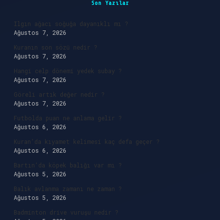
Son Yazılar
Ilgın ağacı soğuğa dayanıklı mı ?
Ağustos 7, 2026
Kuranın son sözü nedir ?
Ağustos 7, 2026
Hangi celp dönemi yedek subay ?
Ağustos 7, 2026
Göreli artık değer nedir ?
Ağustos 7, 2026
Futbolda puan ne anlama gelir ?
Ağustos 6, 2026
Kuran’da kıyamet kelimesi kaç defa geçer ?
Ağustos 6, 2026
Bartın’da köpek balığı var mı ?
Ağustos 5, 2026
Balık avlanma zamanı ne zaman ?
Ağustos 5, 2026
Badminton drive vuruşu nedir ?