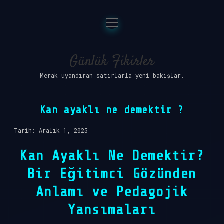
menüyü
Anasayfa
aç
Gizlilik Politikası
Günlük Fikirler
Merak uyandıran satırlarla yeni bakışlar.
Yasal Uyarı
Hakkımızda
Kan ayaklı ne demektir ?
Tarih: Aralık 1, 2025
Kan Ayaklı Ne Demektir?
Bir Eğitimci Gözünden
Anlamı ve Pedagojik
Yansımaları