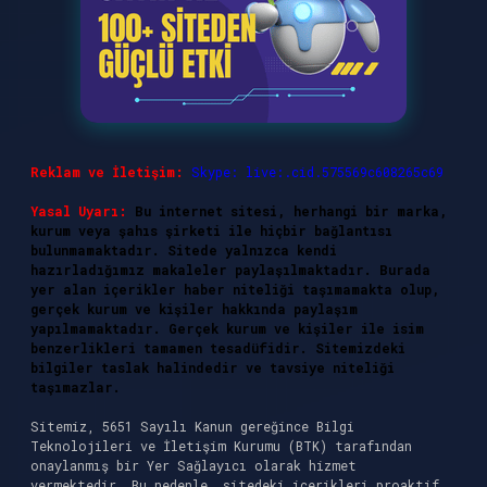
Reklam ve İletişim:
Skype: live:.cid.575569c608265c69
Yasal Uyarı:
Bu internet sitesi, herhangi bir marka,
kurum veya şahıs şirketi ile hiçbir bağlantısı
bulunmamaktadır. Sitede yalnızca kendi
hazırladığımız makaleler paylaşılmaktadır. Burada
yer alan içerikler haber niteliği taşımamakta olup,
gerçek kurum ve kişiler hakkında paylaşım
yapılmamaktadır. Gerçek kurum ve kişiler ile isim
benzerlikleri tamamen tesadüfidir. Sitemizdeki
bilgiler taslak halindedir ve tavsiye niteliği
taşımazlar.
Sitemiz, 5651 Sayılı Kanun gereğince Bilgi
Teknolojileri ve İletişim Kurumu (BTK) tarafından
onaylanmış bir Yer Sağlayıcı olarak hizmet
vermektedir. Bu nedenle, sitedeki içerikleri proaktif