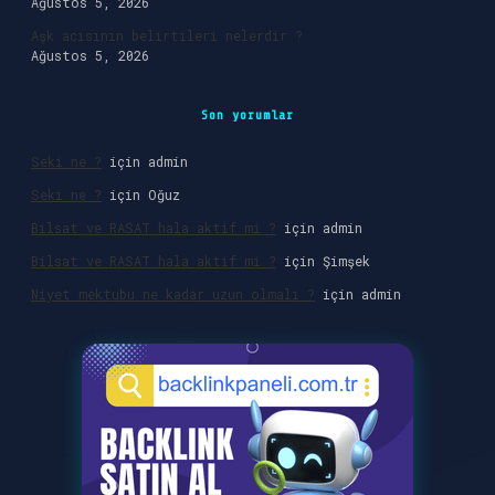
Ağustos 5, 2026
Aşk acısının belirtileri nelerdir ?
Ağustos 5, 2026
Son yorumlar
Seki ne ?
için
admin
Seki ne ?
için
Oğuz
Bilsat ve RASAT hala aktif mi ?
için
admin
Bilsat ve RASAT hala aktif mi ?
için
Şimşek
Niyet mektubu ne kadar uzun olmalı ?
için
admin