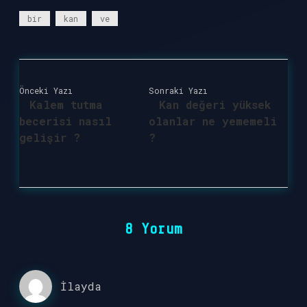
bir
kan
ve
Önceki Yazı
Sonraki Yazı
Kalem tutma
Kan değeri yüksek
becerisi nasıl
olanlar ne yememeli
gelişir ?
?
8 Yorum
İlayda