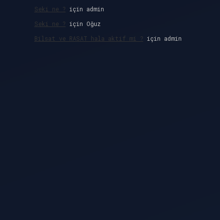
Seki ne ?
için
admin
Seki ne ?
için
Oğuz
Bilsat ve RASAT hala aktif mi ?
için
admin