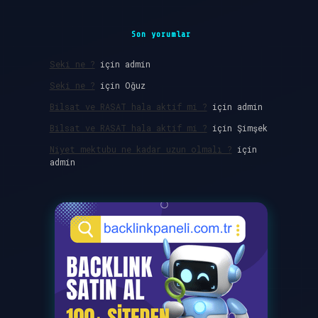
Son yorumlar
Seki ne ?
için
admin
Seki ne ?
için
Oğuz
Bilsat ve RASAT hala aktif mi ?
için
admin
Bilsat ve RASAT hala aktif mi ?
için
Şimşek
Niyet mektubu ne kadar uzun olmalı ?
için
admin