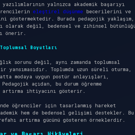
 yazılımlarının yalnızca akademik başarıyı
ğrencilerin
eleştirel düşünme
becerilerini ve
ini göstermektedir. Burada pedagojik yaklaşım,
ı olarak değil, bedensel ve zihinsel bütünlüğ
ı önerir.
Toplumsal Boyutları
ğlık sorunu değil, aynı zamanda toplumsal
ir yansımasıdır. Toplumda uzun süreli oturma,
atta modaya uygun postür anlayışları,
 Pedagojik açıdan, bu durum öğrenme
 artırma ihtiyacını gösterir.
nde öğrenciler için tasarlanmış hareket
ademik hem de bedensel gelişimi destekler. Bu
refahı artırma gücünü gösteren örneklerdir.
ar ve Başarı Hikâyeleri