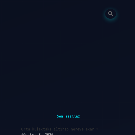
Sidebar
ilbet giriş
Son Yazılar
Orta kulaktaki iltihap nereye akar ?
Ağustos 8, 2026