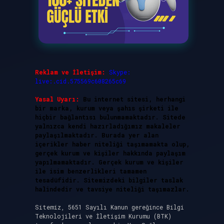
Reklam ve İletişim:
Skype:
live:.cid.575569c608265c69
Yasal Uyarı:
Bu internet sitesi, herhangi
bir marka, kurum veya şahıs şirketi ile
hiçbir bağlantısı bulunmamaktadır. Sitede
yalnızca kendi hazırladığımız makaleler
paylaşılmaktadır. Burada yer alan
içerikler haber niteliği taşımamakta olup,
gerçek kurum ve kişiler hakkında paylaşım
yapılmamaktadır. Gerçek kurum ve kişiler
ile isim benzerlikleri tamamen
tesadüfidir. Sitemizdeki bilgiler taslak
halindedir ve tavsiye niteliği taşımazlar.
Sitemiz, 5651 Sayılı Kanun gereğince Bilgi
Teknolojileri ve İletişim Kurumu (BTK)