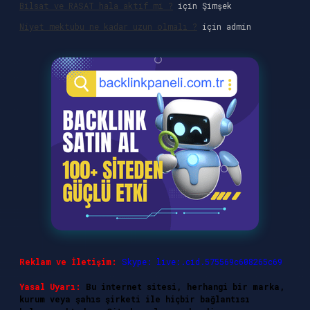
Bilsat ve RASAT hala aktif mi ?
için
Şimşek
Niyet mektubu ne kadar uzun olmalı ?
için
admin
Reklam ve İletişim:
Skype: live:.cid.575569c608265c69
Yasal Uyarı:
Bu internet sitesi, herhangi bir marka,
kurum veya şahıs şirketi ile hiçbir bağlantısı