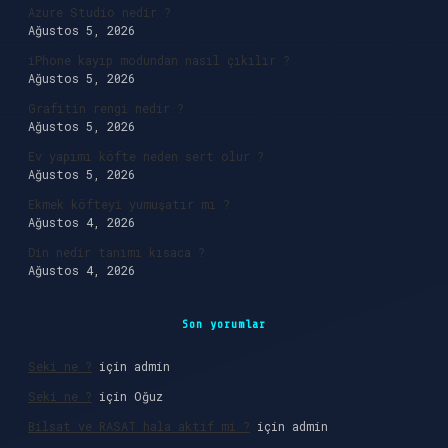
Azure Studio nedir ?
Ağustos 5, 2026
iPhone kayıp modundan nasıl çıkılır ?
Ağustos 5, 2026
Grafitin rengi nedir ?
Ağustos 5, 2026
Ev yapımı köfte neden sert olur ?
Ağustos 5, 2026
Ekmek köfteyi yumuşatır mı ?
Ağustos 4, 2026
Din nedir tanımı kısaca ?
Ağustos 4, 2026
Son yorumlar
Seki ne ?
için
admin
Seki ne ?
için
Oğuz
Bilsat ve RASAT hala aktif mi ?
için
admin