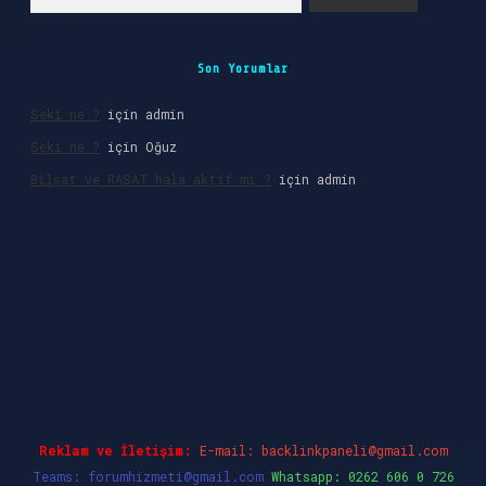
Son Yorumlar
Seki ne ?
için
admin
Seki ne ?
için
Oğuz
Bilsat ve RASAT hala aktif mi ?
için
admin
riş
Reklam ve İletişim:
E-mail:
backlinkpaneli@gmail.com
Teams:
forumhizmeti@gmail.com
Whatsapp: 0262 606 0 726