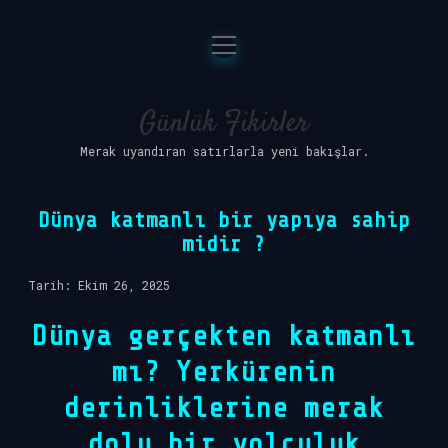
menüyü
Anasayfa
aç
Gizlilik Politikası
Günlük Fikirler
Merak uyandıran satırlarla yeni bakışlar.
Yasal Uyarı
Hakkımızda
Dünya katmanlı bir yapıya sahip
midir ?
Tarih: Ekim 26, 2025
Dünya gerçekten katmanlı
mı? Yerkürenin
derinliklerine merak
dolu bir yolculuk