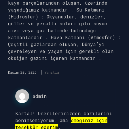
kaya parçalarından oluşan, üzerinde
yaşadığımız katmandır . Su Katmanı
(Hidrosfer) : Okyanuslar, denizler,
göller ve yeraltı suları gibi suyun
sıvı veya gaz halinde bulunduğu
katmanlardır . Hava Katmanı (Atmosfer) :
Çeşitli gazlardan oluşan, Dünya’yı
çevreleyen ve yaşam için gerekli olan
oksijen gazını içeren katmandır .
Kasım 20, 2025
Yanıtla
admin
Kartal! Önerilerinizden bazılarını
benimsemiyorum, ama
emeğiniz için
teşekkür ederim
.