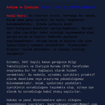
Reklam ve İletişim:
Skype: live:.cid.575569c608265c69
Yasal Uyarı:
Bu internet sitesi, herhangi bir marka,
kurum veya şahıs şirketi ile hiçbir bağlantısı
bulunmamaktadır. Sitede yalnızca kendi
hazırladığımız makaleler paylaşılmaktadır. Burada
yer alan içerikler haber niteliği taşımamakta olup,
gerçek kurum ve kişiler hakkında paylaşım
yapılmamaktadır. Gerçek kurum ve kişiler ile isim
benzerlikleri tamamen tesadüfidir. Sitemizdeki
bilgiler taslak halindedir ve tavsiye niteliği
taşımazlar.
Sitemiz, 5651 Sayılı Kanun gereğince Bilgi
Teknolojileri ve İletişim Kurumu (BTK) tarafından
onaylanmış bir Yer Sağlayıcı olarak hizmet
vermektedir. Bu nedenle, sitedeki içerikleri proaktif
olarak denetleme veya araştırma yükümlülüğümüz
bulunmamaktadır. Ancak, üyelerimiz yazdıkları
içeriklerin sorumluluğunu taşımakta olup, siteye üye
olarak bu sorumluluğu kabul etmiş sayılırlar.
Hukuka ve yasal düzenlemelere aykırı olduğunu
düşündüğünüz içerikleri,
backlinkpanelicomtr@gmail.com