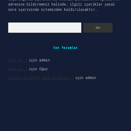
adresine bildirmeniz halinde, ilgili içerikler yasal
süre içerisinde sitemizden kaldırılacaktır.
Arama
Son Yorumlar
Seki ne ?
için
admin
Seki ne ?
için
Oğuz
Bilsat ve RASAT hala aktif mi ?
için
admin
 giriş