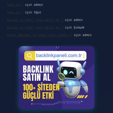
Seki ne ?
için
admin
Seki ne ?
için
Oğuz
Bilsat ve RASAT hala aktif mi ?
için
admin
Bilsat ve RASAT hala aktif mi ?
için
Şimşek
Niyet mektubu ne kadar uzun olmalı ?
için
admin