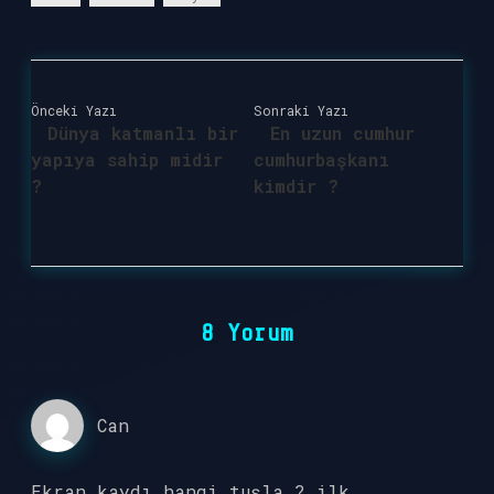
Önceki Yazı
Sonraki Yazı
Dünya katmanlı bir
En uzun cumhur
yapıya sahip midir
cumhurbaşkanı
?
kimdir ?
8 Yorum
Can
Ekran kaydı hangi tuşla ? ilk