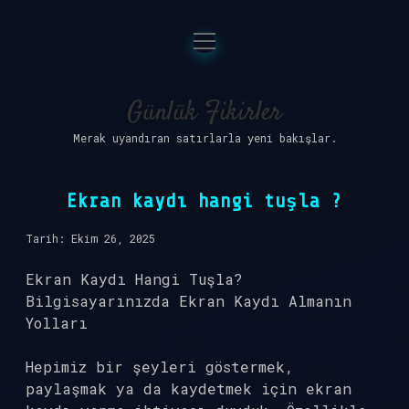
menüyü
Anasayfa
aç
Gizlilik Politikası
Günlük Fikirler
Merak uyandıran satırlarla yeni bakışlar.
Yasal Uyarı
Hakkımızda
Ekran kaydı hangi tuşla ?
Tarih: Ekim 26, 2025
Ekran Kaydı Hangi Tuşla?
Bilgisayarınızda Ekran Kaydı Almanın
Yolları
Hepimiz bir şeyleri göstermek,
paylaşmak ya da kaydetmek için ekran