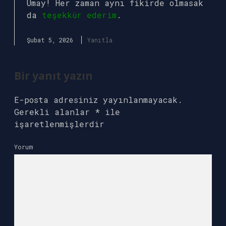
Umay! Her zaman aynı fikirde olmasak
da
teşekkür ederim
.
Şubat 5, 2026
Yanıtla
Bir yanıt yazın
E-posta adresiniz yayınlanmayacak.
Gerekli alanlar
*
ile
işaretlenmişlerdir
Yorum